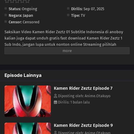
Status:
Ongoing
Dirilis:
Sep 07, 2025
Negara:
Japan
Tipe:
TV
Censor:
Censored
Saksikan Video Kamen Rider Zeztz 01 Subtitle Indonesia di anoboy
kalian juga dapat unduh gratis fast download Kamen Rider Zeztz 1
Sub Indo, jangan lupa untuk nonton online Streaming pilihlah
kualitas 240P 360P 480P 720P sesuai koneksi ke size lebih kecil untuk
menghemat kuota internet anda, Kamen Rider Zeztz Ep 1 di anoboy
berformat MP4 hardsub (bahasa subtitle sudah tersemat di dalam
video).
Episode Lainnya
Kamen Rider Zeztz Episode 7
Diposting oleh: Anime.Otakuyo
Dirilis: 1 bulan lalu
Kamen Rider Zeztz Episode 9
Diposting oleh: Anime.Otakuyo