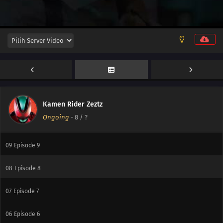
15
Episode 15
14
Episode 14
13
Episode 13
12
Episode 12
11
Episode 11
Kamen Rider Zeztz
Ongoing
-
8
/ ?
10
Episode 10
09
Episode 9
08
Episode 8
07
Episode 7
06
Episode 6