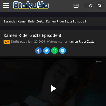
25
Episode 25
24
Episode 24
Beranda
›
Kamen Rider Zeztz
›
Kamen Rider Zeztz Episode 8
23
Episode 23
22
Episode 22
Kamen Rider Zeztz Episode 8
Dirilis pada
Juni 29, 2026
·
0 Views
· series
Kamen Rider Zeztz
Sub
21
Episode 21
20
Episode 20
19
Episode 19
18
Episode 18
17
Episode 17
16
Episode 16