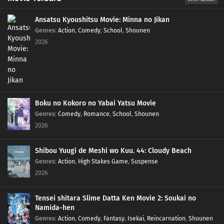
Ansatsu Kyoushitsu Movie: Minna no Jikan
Genres
:
Action
,
Comedy
,
School
,
Shounen
2026
Boku no Kokoro no Yabai Yatsu Movie
Genres
:
Comedy
,
Romance
,
School
,
Shounen
2026
Shibou Yuugi de Meshi wo Kuu. 44: Cloudy Beach
Genres
:
Action
,
High Stakes Game
,
Suspense
2026
Tensei shitara Slime Datta Ken Movie 2: Soukai no
Namida-hen
Genres
:
Action
,
Comedy
,
Fantasy
,
Isekai
,
Reincarnation
,
Shounen