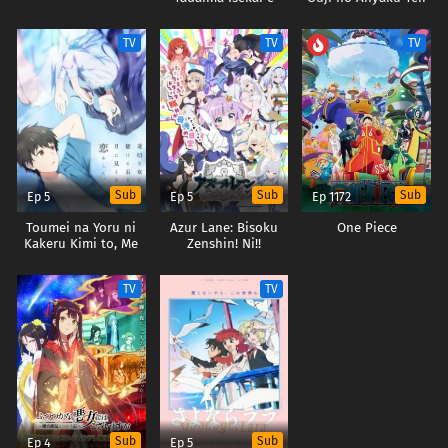
Odekakechuu II
Arasoi
TV
TV
TV
Sub
Sub
Sub
Ep 5
Ep 5
Ep 1172
Toumei na Yoru ni
Azur Lane: Bisoku
One Piece
Kakeru Kimi to, Me
Zenshin! Ni!!
ni Mienai Koi wo
Shita.
TV
TV
Sub
Sub
Ep 4
Ep 5