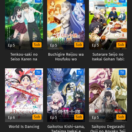
TV
TV
TV
Sub
Sub
Sub
Ep 5
Ep 5
Ep 5
Tenkou-saki no
Buchigire Reijou wa
Suterare Seijo no
Seiso Karen na
Houfuku wo
Isekai Gohan Tabi:
Bishoujo ga,
Chikaimashita.
Kakure Skill de
Mukashi Danshi to
Madousho no
Camping Car wo
TV
TV
TV
Omotte Issho ni
Chikara de Sokoku
Shoukan shimashita
Asonda Osananajimi
wo
Datta Ken
Tatakitsubushimasu
Sub
Sub
Sub
Ep 6
Ep 5
Ep 5
World Is Dancing
Gaikotsu Kishi-sama,
Saikyou Degarashi
Tadaima Isekai e
Ouji no Anyaku Teii