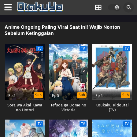
Anime Ongoing Paling Viral Saat Ini! Wajib Nonton
Sebelum Ketinggalan
TV
TV
TV
Sub
Sub
Sub
Ep 5
Ep 5
Ep 5
Sora wa Akai Kawa
Tefuda ga Oome no
Koukaku Kidoutai
no Hotori
Victoria
(TV)
TV
TV
TV