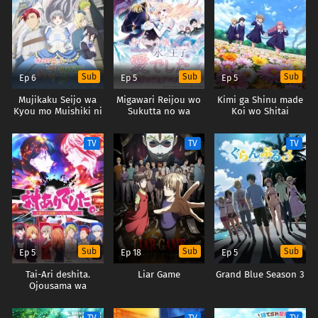
Sub
Sub
Sub
Ep 6
Ep 5
Ep 5
Mujikaku Seijo wa
Migawari Reijou wo
Kimi ga Shinu made
Kyou mo Muishiki ni
Sukutta no wa
Koi wo Shitai
Chikara wo Tare
Reikoku Mujihi na
Nagasu
Koori no Ouji no Ai
TV
TV
TV
deshita
Sub
Sub
Sub
Ep 5
Ep 18
Ep 5
Tai-Ari deshita.
Liar Game
Grand Blue Season 3
Ojousama wa
Kakutou Game nante
Shinai