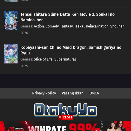
Tensei shitara Slime Datta Ken Movie 2: Soukai no
Namida-hen
Genres
:
Action
,
Comedy
,
Fantasy
,
Isekai
,
Reincarnation
,
Shounen
2026
Kobayashi-san Chi no Maid Dragon: Samishigariya no
Ryuu
Genres
:
Slice of Life
,
Supernatural
2025
Privacy Policy
Pasang Iklan
DMCA
Copyright © 2026 Anime.Otakuyo. All Rights Reserved
Disclaimer: This site
Anime.Otakuyo
does not store any files on its server.