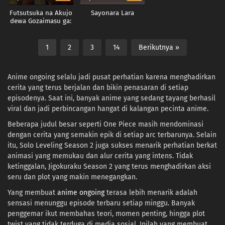
Futsutsuka na Akujo
Sayonara Lara
dewa Gozaimasu ga:
Suuguu Chouso
Torikae Den
1
2
3
14
Berikutnya »
Anime ongoing selalu jadi pusat perhatian karena menghadirkan
cerita yang terus berjalan dan bikin penasaran di setiap
episodenya. Saat ini, banyak anime yang sedang tayang berhasil
viral dan jadi perbincangan hangat di kalangan pecinta anime.
Beberapa judul besar seperti One Piece masih mendominasi
dengan cerita yang semakin epik di setiap arc terbarunya. Selain
itu, Solo Leveling Season 2 juga sukses menarik perhatian berkat
animasi yang memukau dan alur cerita yang intens. Tidak
ketinggalan, Jigokuraku Season 2 yang terus menghadirkan aksi
seru dan plot yang makin menegangkan.
Yang membuat
anime ongoing
terasa lebih menarik adalah
sensasi menunggu episode terbaru setiap minggu. Banyak
penggemar ikut membahas teori, momen penting, hingga plot
twist yang tidak terduga di media sosial. Inilah yang membuat