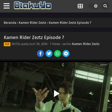
24
Episode 24
23
Episode 23
Beranda
›
Kamen Rider Zeztz
›
Kamen Rider Zeztz Episode 7
22
Episode 22
21
Episode 21
Kamen Rider Zeztz Episode 7
Dirilis pada
Juni 29, 2026
·
1 Views
· series
Kamen Rider Zeztz
Sub
20
Episode 20
19
Episode 19
18
Episode 18
17
Episode 17
16
Episode 16
15
Episode 15