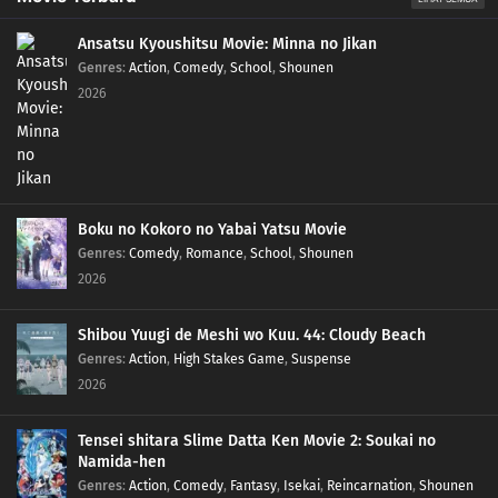
Ansatsu Kyoushitsu Movie: Minna no Jikan
Genres
:
Action
,
Comedy
,
School
,
Shounen
2026
Boku no Kokoro no Yabai Yatsu Movie
Genres
:
Comedy
,
Romance
,
School
,
Shounen
2026
Shibou Yuugi de Meshi wo Kuu. 44: Cloudy Beach
Genres
:
Action
,
High Stakes Game
,
Suspense
2026
Tensei shitara Slime Datta Ken Movie 2: Soukai no
Namida-hen
Genres
:
Action
,
Comedy
,
Fantasy
,
Isekai
,
Reincarnation
,
Shounen