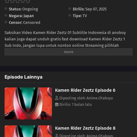
Status:
Ongoing
Dirilis:
Sep 07, 2025
Negara:
Japan
Tipe:
TV
Censor:
Censored
Saksikan Video Kamen Rider Zeztz 01 Subtitle Indonesia di anoboy
kalian juga dapat unduh gratis fast download Kamen Rider Zeztz 1
Sub Indo, jangan lupa untuk nonton online Streaming pilihlah
kualitas 240P 360P 480P 720P sesuai koneksi ke size lebih kecil untuk
menghemat kuota internet anda, Kamen Rider Zeztz Ep 1 di anoboy
berformat MP4 hardsub (bahasa subtitle sudah tersemat di dalam
video).
Episode Lainnya
Kamen Rider Zeztz Episode 6
Diposting oleh: Anime.Otakuyo
Dirilis: 1 bulan lalu
Kamen Rider Zeztz Episode 8
Diposting oleh: Anime.Otakuyo