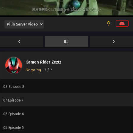
14
Episode 14
13
Episode 13
12
Episode 12
11
Episode 11
10
Episode 10
Kamen Rider Zeztz
Ongoing
-
7
/ ?
09
Episode 9
08
Episode 8
07
Episode 7
06
Episode 6
05
Episode 5