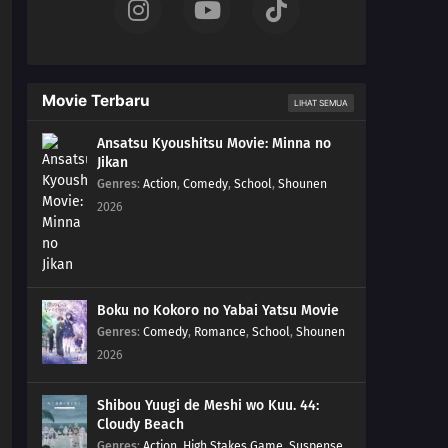
Movie Terbaru
LIHAT SEMUA
Ansatsu Kyoushitsu Movie: Minna no
Jikan
Genres
:
Action
,
Comedy
,
School
,
Shounen
2026
Boku no Kokoro no Yabai Yatsu Movie
Genres
:
Comedy
,
Romance
,
School
,
Shounen
2026
Shibou Yuugi de Meshi wo Kuu. 44:
Cloudy Beach
Genres
:
Action
,
High Stakes Game
,
Suspense