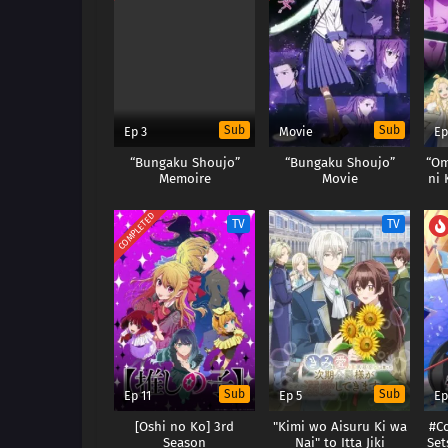
Sub
Sub
Ep 3
Movie
Ep
“Bungaku Shoujo”
“Bungaku Shoujo”
“Om
Memoire
Movie
ni
t
Ts
COMPLETED
TV
TV
Sub
Sub
Ep 11
Ep 5
Ep
[Oshi no Ko] 3rd
"Kimi wo Aisuru Ki wa
#C
Season
Nai" to Itta Jiki
Set