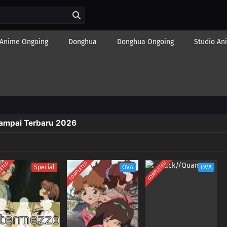
Anime Ongoing
Donghua
Donghua Ongoing
Studio An
Sampai Terbaru 2026
LETED
COMPLETED
COMPLETED
Special
OVA
OVA