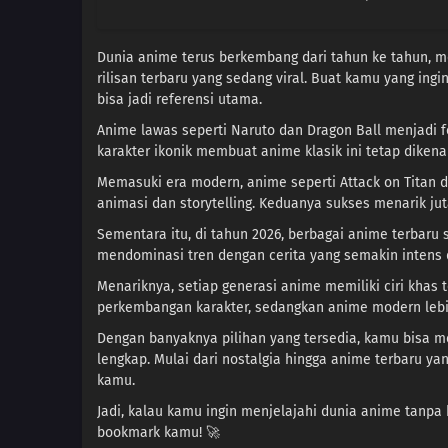
Koushaku-sama ga
Nazeka Dekiai
shitekimasu
Dunia anime terus berkembang dari tahun ke tahun, me
rilisan terbaru yang sedang viral. Buat kamu yang ing
bisa jadi referensi utama.
Anime lawas seperti Naruto dan Dragon Ball menjadi fo
karakter ikonik membuat anime klasik ini tetap diken
Memasuki era modern, anime seperti Attack on Titan
animasi dan storytelling. Keduanya sukses menarik j
Sementara itu, di tahun 2026, berbagai anime terbaru 
mendominasi tren dengan cerita yang semakin intens
Menariknya, setiap generasi anime memiliki ciri khas 
perkembangan karakter, sedangkan anime modern lebih 
Dengan banyaknya pilihan yang tersedia, kamu bisa m
lengkap. Mulai dari nostalgia hingga anime terbaru ya
kamu.
Jadi, kalau kamu ingin menjelajahi dunia anime tanpa
bookmark kamu! 🚀