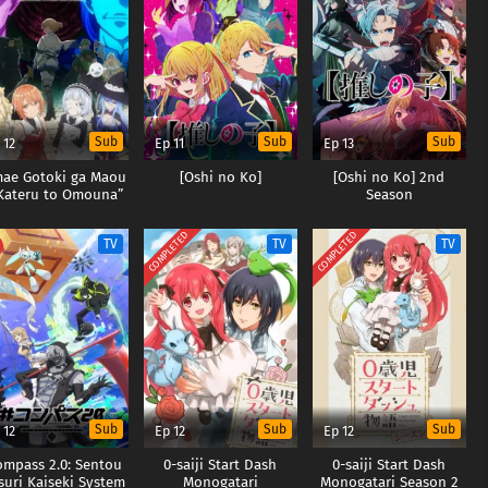
Sub
Sub
Sub
 12
Ep 11
Ep 13
ae Gotoki ga Maou
[Oshi no Ko]
[Oshi no Ko] 2nd
 Kateru to Omouna”
Season
o Yuusha Party wo
uihou sareta node
COMPLETED
COMPLETED
TV
TV
TV
Sub
Sub
Sub
 12
Ep 12
Ep 12
ompass 2.0: Sentou
0-saiji Start Dash
0-saiji Start Dash
suri Kaiseki System
Monogatari
Monogatari Season 2