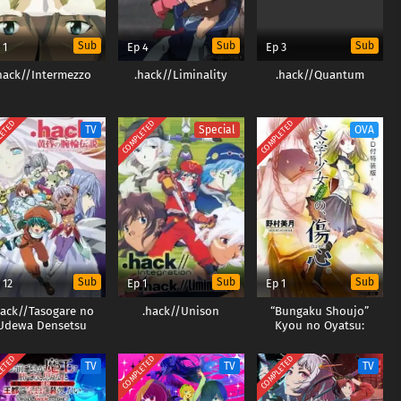
Sub
Sub
Sub
 1
Ep 4
Ep 3
hack//Intermezzo
.hack//Liminality
.hack//Quantum
LETED
COMPLETED
COMPLETED
TV
Special
OVA
Sub
Sub
Sub
 12
Ep 1
Ep 1
hack//Tasogare no
.hack//Unison
“Bungaku Shoujo”
Udewa Densetsu
Kyou no Oyatsu:
Hatsukoi
LETED
COMPLETED
COMPLETED
TV
TV
TV