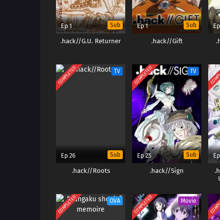
Sub
Sub
Ep 1
Ep 1
Ep
.hack//G.U. Returner
.hack//Gift
.
COMPLETED
COMPLETED
COMP
TV
TV
Sub
Sub
Ep 26
Ep 25
Ep
.hack//Roots
.hack//Sign
.
COMPLETED
COMPLETED
COMP
OVA
Movie