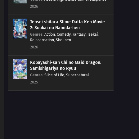
2026
Tensei shitara Slime Datta Ken Movie
2: Soukai no Namida-hen
Genres
:
Action
,
Comedy
,
Fantasy
,
Isekai
,
Reincarnation
,
Shounen
2026
Kobayashi-san Chi no Maid Dragon:
Samishigariya no Ryuu
Genres
:
Slice of Life
,
Supernatural
2025