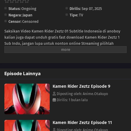
Status:
Ongoing
Dirilis:
Sep 07, 2025
Negara:
Japan
Tipe:
TV
Censor:
Censored
Saksikan Video Kamen Rider Zeztz 01 Subtitle Indonesia di anoboy
kalian juga dapat unduh gratis fast download Kamen Rider Zeztz 1
Sub Indo, jangan lupa untuk nonton online Streaming pilihlah
kualitas 240P 360P 480P 720P sesuai koneksi ke size lebih kecil untuk
menghemat kuota internet anda, Kamen Rider Zeztz Ep 1 di anoboy
berformat MP4 hardsub (bahasa subtitle sudah tersemat di dalam
video).
Episode Lainnya
Kamen Rider Zeztz Episode 9
Diposting oleh: Anime.Otakuyo
Dirilis: 1 bulan lalu
Kamen Rider Zeztz Episode 11
Diposting oleh: Anime.Otakuyo