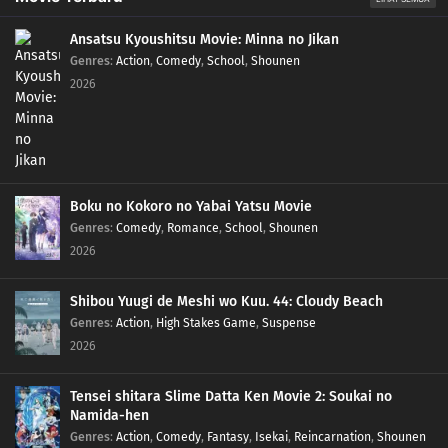
Ansatsu Kyoushitsu Movie: Minna no Jikan
Genres
:
Action
,
Comedy
,
School
,
Shounen
2026
Boku no Kokoro no Yabai Yatsu Movie
Genres
:
Comedy
,
Romance
,
School
,
Shounen
2026
Shibou Yuugi de Meshi wo Kuu. 44: Cloudy Beach
Genres
:
Action
,
High Stakes Game
,
Suspense
2026
Tensei shitara Slime Datta Ken Movie 2: Soukai no
Namida-hen
Genres
:
Action
,
Comedy
,
Fantasy
,
Isekai
,
Reincarnation
,
Shounen