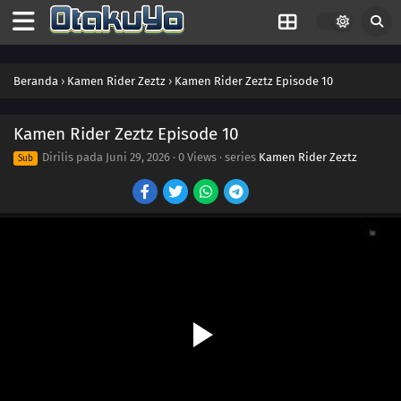
27
Episode 27
26
Episode 26
Beranda
›
Kamen Rider Zeztz
›
Kamen Rider Zeztz Episode 10
25
Episode 25
24
Episode 24
Kamen Rider Zeztz Episode 10
Dirilis pada
Juni 29, 2026
·
0 Views
· series
Kamen Rider Zeztz
Sub
23
Episode 23
22
Episode 22
21
Episode 21
20
Episode 20
19
Episode 19
18
Episode 18