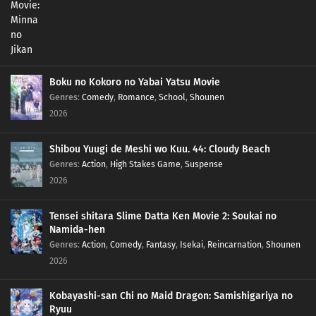
406
Episode 406
405
Episode 405
404
Episode 404
Boku no Kokoro no Yabai Yatsu Movie
Genres
:
Comedy
,
Romance
,
School
,
Shounen
403
Episode 403
2026
402
Episode 402
Shibou Yuugi de Meshi wo Kuu. 44: Cloudy Beach
Genres
:
Action
,
High Stakes Game
,
Suspense
401
Episode 401
2026
400
Episode 400
Tensei shitara Slime Datta Ken Movie 2: Soukai no
Namida-hen
399
Episode 399
Genres
:
Action
,
Comedy
,
Fantasy
,
Isekai
,
Reincarnation
,
Shounen
2026
398
Episode 398
Kobayashi-san Chi no Maid Dragon: Samishigariya no
397
Episode 397
Ryuu