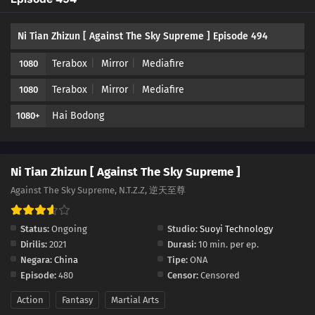
483
Episode 483
Ni Tian Zhizun [ Against The Sky Supreme ] Episode 494
482
Episode 482
Terabox
Mirror
Mediafire
1080
481
Episode 481
Terabox
Mirror
Mediafire
1080
480
Episode 480
Hai Bodong
1080+
479
Episode 479
478
Episode 478
Ni Tian Zhizun [ Against The Sky Supreme ]
Against The Sky Supreme, N.T.Z.Z, 逆天至尊
477
Episode 477
Status:
Ongoing
Studio:
Suoyi Technology
476
Episode 476
Dirilis:
2021
Durasi:
10 min. per ep.
Negara:
China
Tipe:
ONA
475
Episode 475
Episode:
480
Censor:
Censored
474
Episode 474
Action
Fantasy
Martial Arts