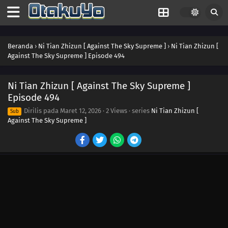
441
Episode 441
440
Episode 440
Beranda
›
Ni Tian Zhizun [ Against The Sky Supreme ]
›
Ni Tian Zhizun [
Against The Sky Supreme ] Episode 494
439
Episode 439
438
Episode 438
Ni Tian Zhizun [ Against The Sky Supreme ]
Episode 494
437
Episode 437
Dirilis pada
Maret 12, 2026
·
2 Views
· series
Ni Tian Zhizun [
Sub
Against The Sky Supreme ]
436
Episode 436
435
Episode 435
434
Episode 434
433
Episode 433
432
Episode 432