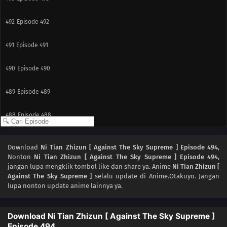
492
Episode 492
491
Episode 491
490
Episode 490
489
Episode 489
488
Episode 488
487
Episode 487
Download
Ni Tian Zhizun [ Against The Sky Supreme ] Episode 494
,
Nonton
Ni Tian Zhizun [ Against The Sky Supreme ] Episode 494
,
486
Episode 486
jangan lupa mengklik tombol like dan share ya. Anime
Ni Tian Zhizun [
Against The Sky Supreme ]
selalu update di Anime.Otakuyo. Jangan
485
Episode 485
lupa nonton update anime lainnya ya.
484
Episode 484
Download Ni Tian Zhizun [ Against The Sky Supreme ]
Episode 494