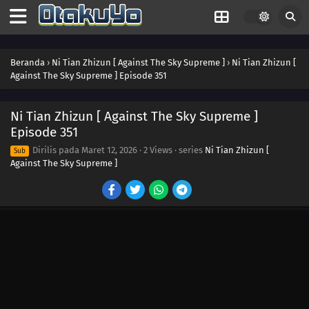
369
Episode 369
368
Episode 368
Beranda
›
Ni Tian Zhizun [ Against The Sky Supreme ]
›
Ni Tian Zhizun [
Against The Sky Supreme ] Episode 351
367
Episode 367
366
Episode 366
Ni Tian Zhizun [ Against The Sky Supreme ]
Episode 351
365
Episode 365
Dirilis pada
Maret 12, 2026
·
2 Views
· series
Ni Tian Zhizun [
Sub
Against The Sky Supreme ]
364
Episode 364
363
Episode 363
362
Episode 362
361
Episode 361
360
Episode 360