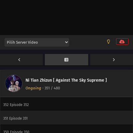
359
Episode 359
358
Episode 358
357
Episode 357
356
Episode 356
355
Episode 355
354
Episode 354
Ni Tian Zhizun [ Against The Sky Supreme ]
Ongoing
-
351
/ 480
353
Episode 353
352
Episode 352
351
Episode 351
350
Episode 350