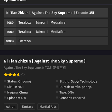
340
Episode 340
Ni Tian Zhizun [ Against The Sky Supreme ] Episode 351
339
Episode 339
Terabox
Mirror
Mediafire
1080
338
Episode 338
Terabox
Mirror
Mediafire
1080
337
Episode 337
Patreon
1080+
336
Episode 336
335
Episode 335
Ni Tian Zhizun [ Against The Sky Supreme ]
Against The Sky Supreme, N.T.Z.Z, 逆天至尊
334
Episode 334
Status:
Ongoing
Studio:
Suoyi Technology
333
Episode 333
Dirilis:
2021
Durasi:
10 min. per ep.
Negara:
China
Tipe:
ONA
332
Episode 332
Episode:
480
Censor:
Censored
331
Episode 331
Action
Fantasy
Martial Arts