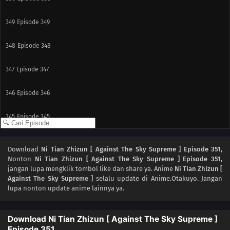
349
Episode 349
348
Episode 348
347
Episode 347
346
Episode 346
345
Episode 345
344
Episode 344
Download
Ni Tian Zhizun [ Against The Sky Supreme ] Episode 351
,
Nonton
Ni Tian Zhizun [ Against The Sky Supreme ] Episode 351
,
343
Episode 343
jangan lupa mengklik tombol like dan share ya. Anime
Ni Tian Zhizun [
Against The Sky Supreme ]
selalu update di Anime.Otakuyo. Jangan
342
Episode 342
lupa nonton update anime lainnya ya.
341
Episode 341
Download Ni Tian Zhizun [ Against The Sky Supreme ]
Episode 351