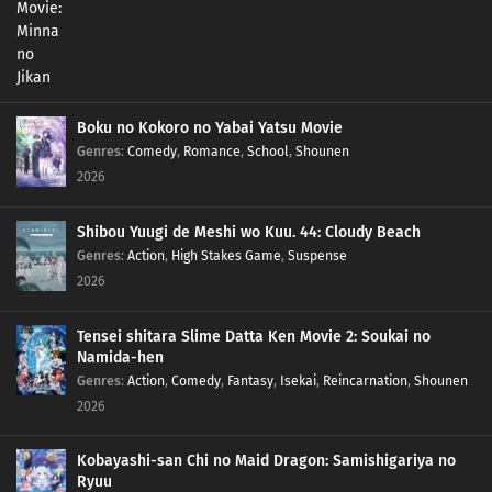
301
Episode 301
300
Episode 300
299
Episode 299
Boku no Kokoro no Yabai Yatsu Movie
Genres
:
Comedy
,
Romance
,
School
,
Shounen
298
Episode 298
2026
297
Episode 297
Shibou Yuugi de Meshi wo Kuu. 44: Cloudy Beach
Genres
:
Action
,
High Stakes Game
,
Suspense
296
Episode 296
2026
295
Episode 295
Tensei shitara Slime Datta Ken Movie 2: Soukai no
Namida-hen
294
Episode 294
Genres
:
Action
,
Comedy
,
Fantasy
,
Isekai
,
Reincarnation
,
Shounen
2026
293
Episode 293
Kobayashi-san Chi no Maid Dragon: Samishigariya no
292
Episode 292
Ryuu