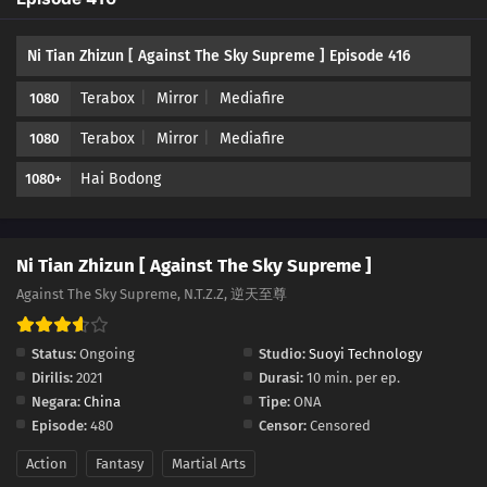
405
Episode 405
Ni Tian Zhizun [ Against The Sky Supreme ] Episode 416
404
Episode 404
Terabox
Mirror
Mediafire
1080
403
Episode 403
Terabox
Mirror
Mediafire
1080
402
Episode 402
Hai Bodong
1080+
401
Episode 401
400
Episode 400
Ni Tian Zhizun [ Against The Sky Supreme ]
Against The Sky Supreme, N.T.Z.Z, 逆天至尊
399
Episode 399
Status:
Ongoing
Studio:
Suoyi Technology
398
Episode 398
Dirilis:
2021
Durasi:
10 min. per ep.
Negara:
China
Tipe:
ONA
397
Episode 397
Episode:
480
Censor:
Censored
396
Episode 396
Action
Fantasy
Martial Arts