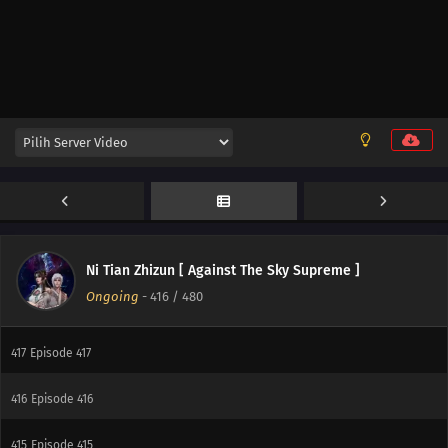
462
Episode 462
461
Episode 461
460
Episode 460
423
Episode 423
420
Episode 420
419
Episode 419
Ni Tian Zhizun [ Against The Sky Supreme ]
Ongoing
-
416
/ 480
418
Episode 418
417
Episode 417
416
Episode 416
415
Episode 415