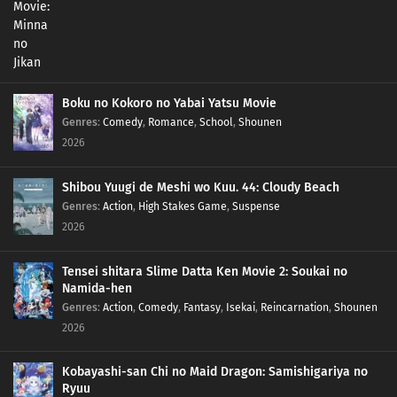
366
Episode 366
365
Episode 365
364
Episode 364
Boku no Kokoro no Yabai Yatsu Movie
Genres
:
Comedy
,
Romance
,
School
,
Shounen
363
Episode 363
2026
362
Episode 362
Shibou Yuugi de Meshi wo Kuu. 44: Cloudy Beach
Genres
:
Action
,
High Stakes Game
,
Suspense
361
Episode 361
2026
360
Episode 360
Tensei shitara Slime Datta Ken Movie 2: Soukai no
Namida-hen
359
Episode 359
Genres
:
Action
,
Comedy
,
Fantasy
,
Isekai
,
Reincarnation
,
Shounen
2026
358
Episode 358
Kobayashi-san Chi no Maid Dragon: Samishigariya no
357
Episode 357
Ryuu