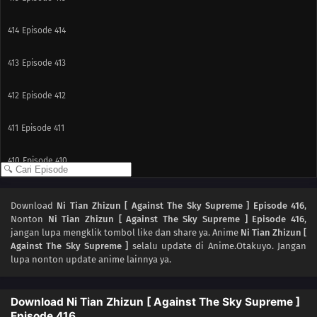
414
Episode 414
413
Episode 413
412
Episode 412
411
Episode 411
410
Episode 410
409
Episode 409
Download
Ni Tian Zhizun [ Against The Sky Supreme ] Episode 416
,
Nonton
Ni Tian Zhizun [ Against The Sky Supreme ] Episode 416
,
408
Episode 408
jangan lupa mengklik tombol like dan share ya. Anime
Ni Tian Zhizun [
Against The Sky Supreme ]
selalu update di Anime.Otakuyo. Jangan
407
Episode 407
lupa nonton update anime lainnya ya.
406
Episode 406
Download Ni Tian Zhizun [ Against The Sky Supreme ]
Episode 416