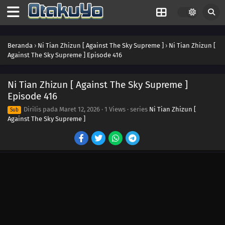
472
Episode 472
471
Episode 471
Beranda
›
Ni Tian Zhizun [ Against The Sky Supreme ]
›
Ni Tian Zhizun [
Against The Sky Supreme ] Episode 416
470
Episode 470
469
Episode 469
Ni Tian Zhizun [ Against The Sky Supreme ]
Episode 416
468
Episode 468
Dirilis pada
Maret 12, 2026
·
1 Views
· series
Ni Tian Zhizun [
Sub
Against The Sky Supreme ]
467
Episode 467
466
Episode 466
465
Episode 465
464
Episode 464
463
Episode 463