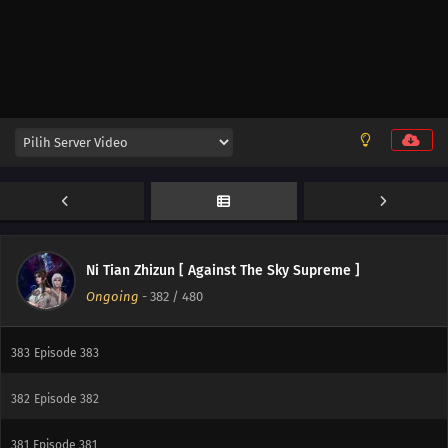
390
Episode 390
389
Episode 389
388
Episode 388
387
Episode 387
386
Episode 386
385
Episode 385
Ni Tian Zhizun [ Against The Sky Supreme ]
Ongoing
-
382
/ 480
384
Episode 384
383
Episode 383
382
Episode 382
381
Episode 381