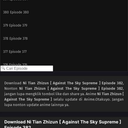
380
Episode 380
379
Episode 379
378
Episode 378
377
Episode 377
376
Episode 376
375
Episode 375
Download
Ni Tian Zhizun [ Against The Sky Supreme ] Episode 382
,
Nonton
Ni Tian Zhizun [ Against The Sky Supreme ] Episode 382
,
374
Episode 374
jangan lupa mengklik tombol like dan share ya. Anime
Ni Tian Zhizun [
Against The Sky Supreme ]
selalu update di Anime.Otakuyo. Jangan
373
Episode 373
lupa nonton update anime lainnya ya.
372
Episode 372
Download Ni Tian Zhizun [ Against The Sky Supreme ]
Episode 382