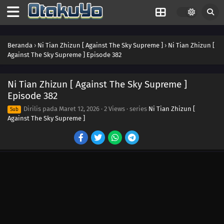
400
Episode 400
399
Episode 399
Beranda
›
Ni Tian Zhizun [ Against The Sky Supreme ]
›
Ni Tian Zhizun [
Against The Sky Supreme ] Episode 382
398
Episode 398
397
Episode 397
Ni Tian Zhizun [ Against The Sky Supreme ]
Episode 382
396
Episode 396
Dirilis pada
Maret 12, 2026
·
2 Views
· series
Ni Tian Zhizun [
Sub
Against The Sky Supreme ]
395
Episode 395
394
Episode 394
393
Episode 393
392
Episode 392
391
Episode 391