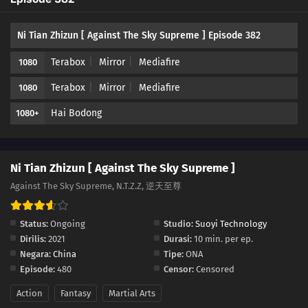
371
Episode 371
Ni Tian Zhizun [ Against The Sky Supreme ] Episode 382
370
Episode 370
Terabox
Mirror
Mediafire
1080
369
Episode 369
Terabox
Mirror
Mediafire
1080
368
Episode 368
Hai Bodong
1080+
367
Episode 367
366
Episode 366
Ni Tian Zhizun [ Against The Sky Supreme ]
Against The Sky Supreme, N.T.Z.Z, 逆天至尊
365
Episode 365
Status:
Ongoing
Studio:
Suoyi Technology
364
Episode 364
Dirilis:
2021
Durasi:
10 min. per ep.
Negara:
China
Tipe:
ONA
363
Episode 363
Episode:
480
Censor:
Censored
362
Episode 362
Action
Fantasy
Martial Arts