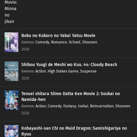
332
Episode 332
331
Episode 331
330
Episode 330
Boku no Kokoro no Yabai Yatsu Movie
Genres
:
Comedy
,
Romance
,
School
,
Shounen
329
Episode 329
2026
328
Episode 328
Shibou Yuugi de Meshi wo Kuu. 44: Cloudy Beach
Genres
:
Action
,
High Stakes Game
,
Suspense
327
Episode 327
2026
326
Episode 326
Tensei shitara Slime Datta Ken Movie 2: Soukai no
Namida-hen
325
Episode 325
Genres
:
Action
,
Comedy
,
Fantasy
,
Isekai
,
Reincarnation
,
Shounen
2026
324
Episode 324
Kobayashi-san Chi no Maid Dragon: Samishigariya no
323
Episode 323
Ryuu