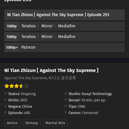
282
Episode 282
Ni Tian Zhizun [ Against The Sky Supreme ] Episode 293
281
Episode 281
Terabox
Mirror
Mediafire
1080p
280
Episode 280
Terabox
Mirror
Mediafire
1080p
279
Episode 279
Patreon
1080p+
278
Episode 278
277
Episode 277
Ni Tian Zhizun [ Against The Sky Supreme ]
Against The Sky Supreme, N.T.Z.Z, 逆天至尊
276
Episode 276
Status:
Ongoing
Studio:
Suoyi Technology
275
Episode 275
Dirilis:
2021
Durasi:
10 min. per ep.
Negara:
China
Tipe:
ONA
274
Episode 274
Episode:
480
Censor:
Censored
273
Episode 273
Action
Fantasy
Martial Arts