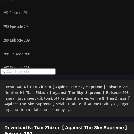
291
Episode 291
290
Episode 290
289
Episode 289
288
Episode 288
287
Episode 287
286
Episode 286
Download
Ni Tian Zhizun [ Against The Sky Supreme ] Episode 293
,
Nonton
Ni Tian Zhizun [ Against The Sky Supreme ] Episode 293
,
285
Episode 285
jangan lupa mengklik tombol like dan share ya. Anime
Ni Tian Zhizun [
Against The Sky Supreme ]
selalu update di Anime.Otakuyo. Jangan
284
Episode 284
lupa nonton update anime lainnya ya.
283
Episode 283
Download Ni Tian Zhizun [ Against The Sky Supreme ]
Episode 293