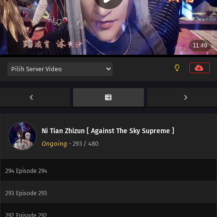
301
Episode 301
300
Episode 300
299
Episode 299
298
Episode 298
297
Episode 297
296
Episode 296
Ni Tian Zhizun [ Against The Sky Supreme ]
Ongoing
-
293
/ 480
295
Episode 295
294
Episode 294
293
Episode 293
292
Episode 292