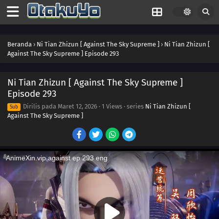
311
Episode 311
310
Episode 310
Beranda
›
Ni Tian Zhizun [ Against The Sky Supreme ]
›
Ni Tian Zhizun [
Against The Sky Supreme ] Episode 293
309
Episode 309
308
Episode 308
Ni Tian Zhizun [ Against The Sky Supreme ]
Episode 293
307
Episode 307
Dirilis pada
Maret 12, 2026
·
1 Views
· series
Ni Tian Zhizun [
Sub
Against The Sky Supreme ]
306
Episode 306
305
Episode 305
304
Episode 304
303
Episode 303
302
Episode 302