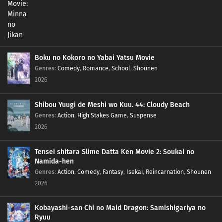
402
Episode 402
401
Episode 401
400
Episode 400
Boku no Kokoro no Yabai Yatsu Movie
Genres
:
Comedy
,
Romance
,
School
,
Shounen
399
Episode 399
2026
398
Episode 398
Shibou Yuugi de Meshi wo Kuu. 44: Cloudy Beach
Genres
:
Action
,
High Stakes Game
,
Suspense
397
Episode 397
2026
396
Episode 396
Tensei shitara Slime Datta Ken Movie 2: Soukai no
Namida-hen
395
Episode 395
Genres
:
Action
,
Comedy
,
Fantasy
,
Isekai
,
Reincarnation
,
Shounen
2026
394
Episode 394
Kobayashi-san Chi no Maid Dragon: Samishigariya no
393
Episode 393
Ryuu