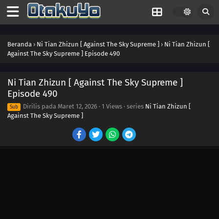
437
Episode 437
436
Episode 436
Beranda
›
Ni Tian Zhizun [ Against The Sky Supreme ]
›
Ni Tian Zhizun [
Against The Sky Supreme ] Episode 490
435
Episode 435
434
Episode 434
Ni Tian Zhizun [ Against The Sky Supreme ]
Episode 490
433
Episode 433
Dirilis pada
Maret 12, 2026
·
1 Views
· series
Ni Tian Zhizun [
Sub
Against The Sky Supreme ]
432
Episode 432
431
Episode 431
430
Episode 430
429
Episode 429
428
Episode 428