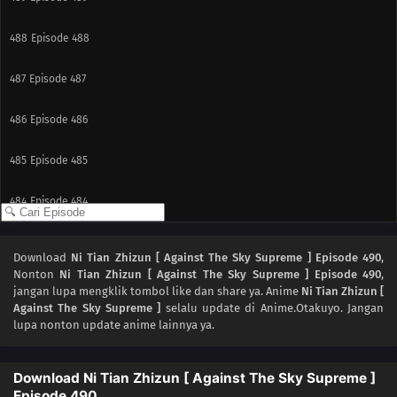
488
Episode 488
487
Episode 487
486
Episode 486
485
Episode 485
484
Episode 484
483
Episode 483
Download
Ni Tian Zhizun [ Against The Sky Supreme ] Episode 490
,
Nonton
Ni Tian Zhizun [ Against The Sky Supreme ] Episode 490
,
482
Episode 482
jangan lupa mengklik tombol like dan share ya. Anime
Ni Tian Zhizun [
Against The Sky Supreme ]
selalu update di Anime.Otakuyo. Jangan
481
Episode 481
lupa nonton update anime lainnya ya.
480
Episode 480
Download Ni Tian Zhizun [ Against The Sky Supreme ]
Episode 490