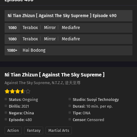
479
Episode 479
Ni Tian Zhizun [ Against The Sky Supreme ] Episode 490
478
Episode 478
Terabox
Mirror
Mediafire
1080
477
Episode 477
Terabox
Mirror
Mediafire
1080
476
Episode 476
Hai Bodong
1080+
475
Episode 475
474
Episode 474
Ni Tian Zhizun [ Against The Sky Supreme ]
Against The Sky Supreme, N.T.Z.Z, 逆天至尊
473
Episode 473
Status:
Ongoing
Studio:
Suoyi Technology
472
Episode 472
Dirilis:
2021
Durasi:
10 min. per ep.
Negara:
China
Tipe:
ONA
471
Episode 471
Episode:
480
Censor:
Censored
470
Episode 470
Action
Fantasy
Martial Arts