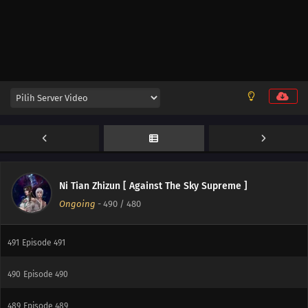
427
Episode 427
426
Episode 426
425
Episode 425
495
Episode 495
494
Episode 494
493
Episode 493
Ni Tian Zhizun [ Against The Sky Supreme ]
Ongoing
-
490
/ 480
492
Episode 492
491
Episode 491
490
Episode 490
489
Episode 489