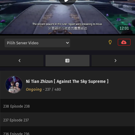
245
Episode 245
244
Episode 244
243
Episode 243
242
Episode 242
241
Episode 241
240
Episode 240
Ni Tian Zhizun [ Against The Sky Supreme ]
Ongoing
-
237
/ 480
239
Episode 239
238
Episode 238
237
Episode 237
236
Episode 236