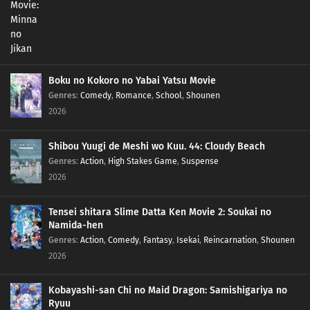
187
Episode 187
186
Episode 186
185
Episode 185
Boku no Kokoro no Yabai Yatsu Movie
Genres
:
Comedy
,
Romance
,
School
,
Shounen
184
Episode 184
2026
183
Episode 183
Shibou Yuugi de Meshi wo Kuu. 44: Cloudy Beach
Genres
:
Action
,
High Stakes Game
,
Suspense
182
Episode 182
2026
181
Episode 181
Tensei shitara Slime Datta Ken Movie 2: Soukai no
Namida-hen
180
Episode 180
Genres
:
Action
,
Comedy
,
Fantasy
,
Isekai
,
Reincarnation
,
Shounen
2026
179
Episode 179
Kobayashi-san Chi no Maid Dragon: Samishigariya no
178
Episode 178
Ryuu