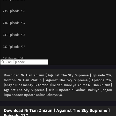
235
Episode 235
234
Episode 234
233
Episode 233
232
Episode 232
231
Episode 231
230
Episode 230
Download
Ni Tian Zhizun [ Against The Sky Supreme ] Episode 237
,
Nonton
Ni Tian Zhizun [ Against The Sky Supreme ] Episode 237
,
229
Episode 229
jangan lupa mengklik tombol like dan share ya. Anime
Ni Tian Zhizun [
Against The Sky Supreme ]
selalu update di Anime.Otakuyo. Jangan
228
Episode 228
lupa nonton update anime lainnya ya.
227
Episode 227
Download Ni Tian Zhizun [ Against The Sky Supreme ]
Episode 237