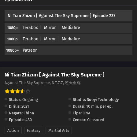
226
Episode 226
Ni Tian Zhizun [ Against The Sky Supreme ] Episode 237
225
Episode 225
Terabox
Mirror
Mediafire
1080p
224
Episode 224
Terabox
Mirror
Mediafire
1080p
223
Episode 223
Patreon
1080p+
222
Episode 222
221
Episode 221
Ni Tian Zhizun [ Against The Sky Supreme ]
Against The Sky Supreme, N.T.Z.Z, 逆天至尊
220
Episode 220
Status:
Ongoing
Studio:
Suoyi Technology
219
Episode 219
Dirilis:
2021
Durasi:
10 min. per ep.
Negara:
China
Tipe:
ONA
218
Episode 218
Episode:
480
Censor:
Censored
217
Episode 217
Action
Fantasy
Martial Arts