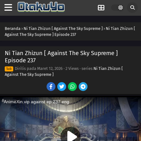
255
Episode 255
254
Episode 254
Beranda
›
Ni Tian Zhizun [ Against The Sky Supreme ]
›
Ni Tian Zhizun [
Against The Sky Supreme ] Episode 237
253
Episode 253
252
Episode 252
Ni Tian Zhizun [ Against The Sky Supreme ]
Episode 237
251
Episode 251
Dirilis pada
Maret 12, 2026
·
2 Views
· series
Ni Tian Zhizun [
Sub
Against The Sky Supreme ]
250
Episode 250
249
Episode 249
248
Episode 248
247
Episode 247
246
Episode 246