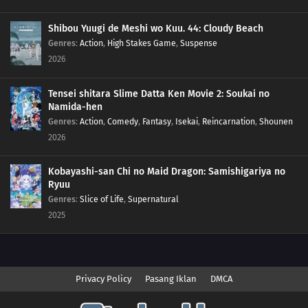
Shibou Yuugi de Meshi wo Kuu. 44: Cloudy Beach
Genres
:
Action
,
High Stakes Game
,
Suspense
2026
Tensei shitara Slime Datta Ken Movie 2: Soukai no
Namida-hen
Genres
:
Action
,
Comedy
,
Fantasy
,
Isekai
,
Reincarnation
,
Shounen
2026
Kobayashi-san Chi no Maid Dragon: Samishigariya no
Ryuu
Genres
:
Slice of Life
,
Supernatural
2025
Privacy Policy
Pasang Iklan
DMCA