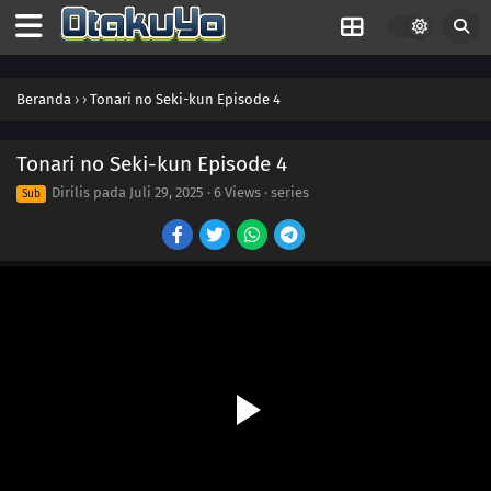
Beranda
›
›
Tonari no Seki-kun Episode 4
21
Personal Belongings Inspection
Tonari no Seki-kun Episode 4
20
Flipbook
Dirilis pada
Juli 29, 2025
·
6 Views
· series
Sub
19
Glasses
18
Magic
17
Fukuwarai
16
Shogi vs. Chess
15
Paper Sumo
14
Lunch