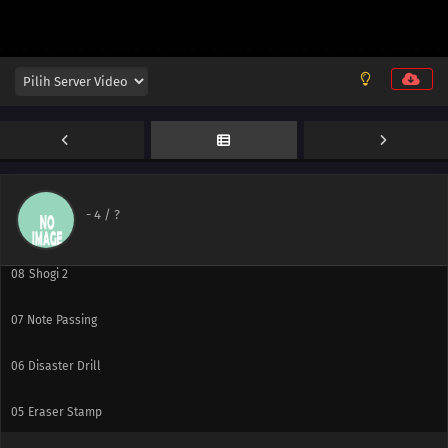
13
Pool
12
RC Car
11
Mountain Climbing
10
Golf
-
4
/ ?
09
Knitting
08
Shogi 2
07
Note Passing
06
Disaster Drill
05
Eraser Stamp