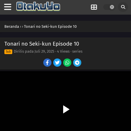
Beranda
›
›
Tonari no Seki-kun Episode 10
Tonari no Seki-kun Episode 10
Dirilis pada
Juli 29, 2025
·
4 Views
· series
Sub
21
Personal Belongings Inspection
20
Flipbook
19
Glasses
18
Magic