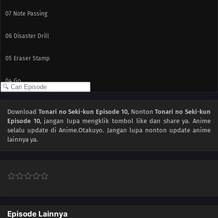
07
Note Passing
06
Disaster Drill
05
Eraser Stamp
04
Go
03
Desk Polishing
Download
Tonari no Seki-kun Episode 10
, Nonton
Tonari no Seki-kun
Episode 10
, jangan lupa mengklik tombol like dan share ya. Anime
02
Shogi
selalu update di Anime.Otakuyo. Jangan lupa nonton update anime
lainnya ya.
01
Dominos
Episode Lainnya