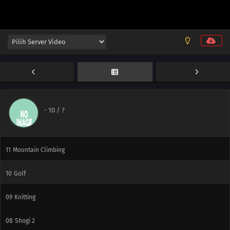
17
Fukuwarai
16
Shogi vs. Chess
15
Paper Sumo
14
Lunch
13
Pool
-
10
/ ?
12
RC Car
11
Mountain Climbing
10
Golf
09
Knitting
08
Shogi 2