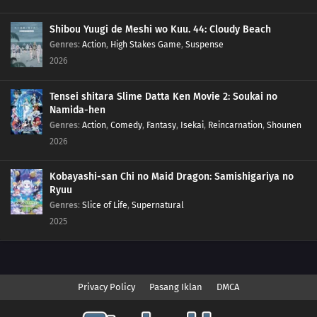
Shibou Yuugi de Meshi wo Kuu. 44: Cloudy Beach
Genres
:
Action
,
High Stakes Game
,
Suspense
2026
Tensei shitara Slime Datta Ken Movie 2: Soukai no
Namida-hen
Genres
:
Action
,
Comedy
,
Fantasy
,
Isekai
,
Reincarnation
,
Shounen
2026
Kobayashi-san Chi no Maid Dragon: Samishigariya no
Ryuu
Genres
:
Slice of Life
,
Supernatural
2025
Privacy Policy
Pasang Iklan
DMCA