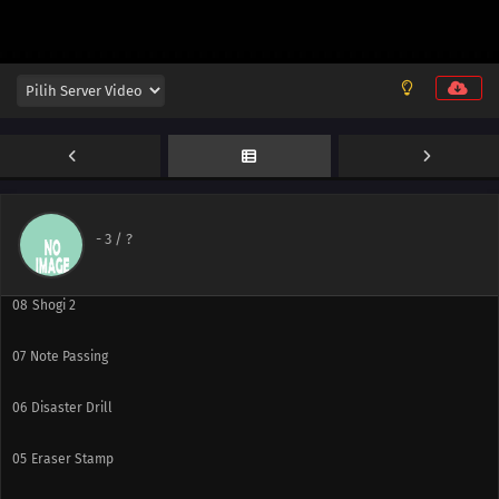
13
Pool
12
RC Car
11
Mountain Climbing
10
Golf
-
3
/ ?
09
Knitting
08
Shogi 2
07
Note Passing
06
Disaster Drill
05
Eraser Stamp