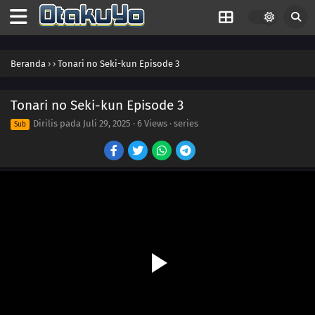
Beranda
›
›
Tonari no Seki-kun Episode 3
21
Personal Belongings Inspection
Tonari no Seki-kun Episode 3
20
Flipbook
Dirilis pada
Juli 29, 2025
·
6 Views
· series
Sub
19
Glasses
18
Magic
17
Fukuwarai
16
Shogi vs. Chess
15
Paper Sumo
14
Lunch