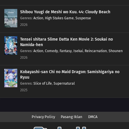
Shibou Yuugi de Meshi wo Kuu. 44: Cloudy Beach
Genres
:
Action
,
High Stakes Game
,
Suspense
2026
Tensei shitara Slime Datta Ken Movie 2: Soukai no
Namida-hen
Genres
:
Action
,
Comedy
,
Fantasy
,
Isekai
,
Reincarnation
,
Shounen
2026
Kobayashi-san Chi no Maid Dragon: Samishigariya no
Ryuu
Genres
:
Slice of Life
,
Supernatural
2025
Privacy Policy
Pasang Iklan
DMCA