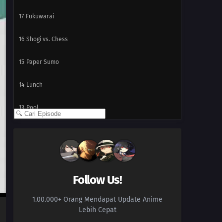
17
Fukuwarai
16
Shogi vs. Chess
15
Paper Sumo
14
Lunch
13
Pool
12
RC Car
11
Mountain Climbing
10
Golf
Follow Us!
1.00.000+ Orang Mendapat Update Anime
09
Knitting
Lebih Cepat
08
Shogi 2