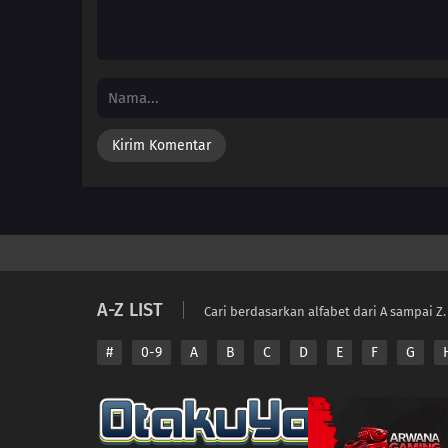
A-Z LIST
Cari berdasarkan alfabet dari A sampai Z.
#
0-9
A
B
C
D
E
F
G
Copyright © 2026 A
Disclaimer: This sit
All contents are prov