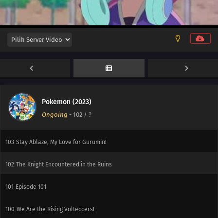
109
How Nakanuchan Makes the Ultimate Hammer
108
Diana Comes Back!!!!
107
Two People, As Friends
106
Mega Awesome!? The Unopenable Dark Ball
105
Surfing Surfugo After the Storm
Pokemon (2023)
Ongoing
-
102
/ ?
104
Carbou's Wish
103
Stay Ablaze, My Love for Gurumin!
102
The Knight Encountered in the Ruins
101
Episode 101
100
We Are the Rising Volteccers!