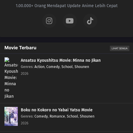
1.00.000+ Orang Mendapat Update Anime Lebih Cepat
59
Dance, Quaxly! The Blue Medali Step!
58
Food Fit for a Kingambit!
57
The Terapagos I Don't Know
Movie Terbaru
LIHAT SEMUA
56
Liko vs. Rika! Towards the Battle's End
Ansatsu Kyoushitsu Movie: Minna no Jikan
55
Showdown! The Paldea Elite Four
Genres
:
Action
,
Comedy
,
School
,
Shounen
2026
54
The Treasure of Eternity
53
Hatenna and the Otherworldly
52
Wattrel's High Wind Warning!
Boku no Kokoro no Yabai Yatsu Movie
Genres
:
Comedy
,
Romance
,
School
,
Shounen
51
The Flower Tower
2026
50
Trending Terastallization! Dance, Dance, Quaxly!