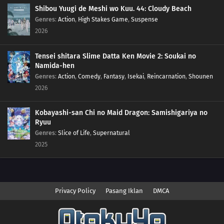
Shibou Yuugi de Meshi wo Kuu. 44: Cloudy Beach
Genres
:
Action
,
High Stakes Game
,
Suspense
49
Dot and Nidothing
2026
48
Sparkle! The Glow of Flame and Art!
Tensei shitara Slime Datta Ken Movie 2: Soukai no
Namida-hen
47
Put Your Heart Into It!
Genres
:
Action
,
Comedy
,
Fantasy
,
Isekai
,
Reincarnation
,
Shounen
2026
46
Welcome to Naranja Academy!
Kobayashi-san Chi no Maid Dragon: Samishigariya no
45
From So Far Away
Ryuu
Genres
:
Slice of Life
,
Supernatural
44
The Plan to Capture Rayquaza
2025
43
A Challenge from the Explorers
42
Transform! Hero of the Seas, Palafin
Privacy Policy
Pasang Iklan
DMCA
41
A Wild Mom Appears!