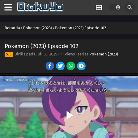
118
Episode 118
Beranda
›
Pokemon (2023)
›
Pokemon (2023) Episode 102
117
Episode 117
116
Episode 116
Pokemon (2023) Episode 102
Dirilis pada
Juli 30, 2025
·
11 Views
· series
Pokemon (2023)
Sub
115
Episode 115
114
Episode 114
113
Episode 113
112
Episode 112
111
Episode 111
110
Episode 110