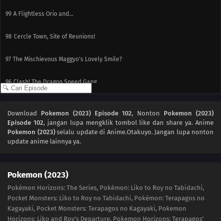
99
A Flightless Orio and...
98
Cercle Town, Site of Reunions!
97
The Mischievous Maggyo's Lovely Smile?
96
Clash! The Dragon Speed Gang
95
The Strong Sphere
Download
Pokemon (2023) Episode 102
, Nonton
Pokemon (2023)
Episode 102
, jangan lupa mengklik tombol like dan share ya. Anime
94
The Pokémon Center Lady
Pokemon (2023)
selalu update di Anime.Otakuyo. Jangan lupa nonton
update anime lainnya ya.
93
Super-Stans?! A Gurumin Fan Battle!!
92
Follow the Laqurium Signs
Pokemon (2023)
Pokémon Horizons: The Series, Pokémon: Liko to Roy no Tabidachi,
90
Once More, To the Skies, Part 1
Pocket Monsters: Liko to Roy no Tabidachi, Pokémon: Terapagos no
Kagayaki, Pocket Monsters: Terapagos no Kagayaki, Pokemon
89
Beyond the Adventure
Horizons: Liko and Roy's Departure, Pokemon Horizons: Terapagos'