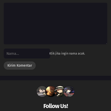
69
Roy is Crocalor, and Crocalor is Roy!
68
Into a New Sky! The Brave Olivine!
67
Shine on, Terastallization! Liko vs. Roy!
66
Infiltrating the System! Naranja Academy in Danger!
65
Liko and Amethio
Klik jika ingin nama acak.
64
The Approaching Shadow!
63
Ice Battle! Cold-Eyed Grusha
62
A New Song for Fuecoco
61
Resonating Spirits in a Challenge to Ryme!
Follow Us!
60
Roy and Fuecoco's First Snow!