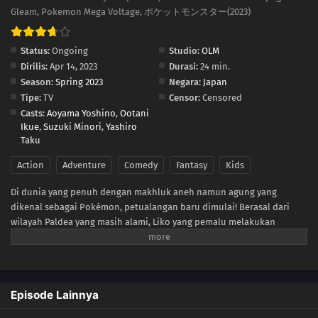
Gleam, Pokemon Mega Voltage, ポケットモンスター(2023)
88
The White Zygarde Causes Shock Waves
Status:
Ongoing
Studio:
OLM
87
The Guidance of the Black Rayquaza
Dirilis:
Apr 14, 2023
Durasi:
24 min.
Season:
Spring 2023
Negara:
Japan
86
The Rising Volteccers VS The Explorers!
Tipe:
TV
Censor:
Censored
Casts:
Aoyama Yoshino
,
Ootani
85
Arrival! The Paradise of Rakua
Ikue
,
Suzuki Minori
,
Yashiro
Taku
84
The Place Where Heaven and Earth Meet
Action
Adventure
Comedy
Fantasy
Kids
83
Di dunia yang penuh dengan makhluk aneh namun agung yang
The Truth Revealed? Amethio's Resolve!
dikenal sebagai Pokémon, petualangan baru dimulai! Berasal dari
wilayah Paldea yang masih alami, Liko yang pemalu melakukan
82
At the End of the Shining Rainbow
perjalanan ke wilayah Kanto untuk menghadiri Akademi Indigo dan
menjadi pelatih Pokémon-orang yang menjalin hubungan dengan
81
A Grand Battle! Earth-Gouging Fire
Pokémon dan melatih mereka untuk berpartisipasi dalam
pertempuran. Tak lama kemudian, Liko mendapatkan Nyahoja, seekor
80
Totally Awesome Pokémon in Area Zero?!
Episode Lainnya
Pokémon kucing tipe Rumput yang berubah-ubah, sebagai mitra
pertamanya.Sebelum Liko dipindahkan ke Kanto, neneknya