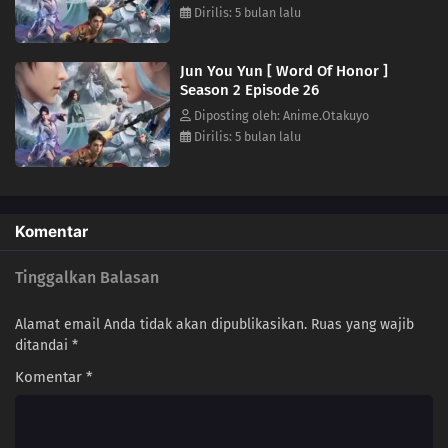
bawah yang gelap, Pulau Abadi Yingzhou muncul kembali, dan para
Dirilis: 5 bulan lalu
09
Episode 9
tamu dari Yingzhou menantang para ahli bela diri, dengan ancaman:
“Yang patuh akan jaya, yang menentang akan binasa…”
08
Episode 8
Jun You Yun [ Word Of Honor ]
Season 2 Episode 26
07
Episode 7
Diposting oleh: Anime.Otakuyo
Dirilis: 5 bulan lalu
06
Episode 6
Komentar
Tinggalkan Balasan
Alamat email Anda tidak akan dipublikasikan.
Ruas yang wajib
ditandai
*
Komentar
*