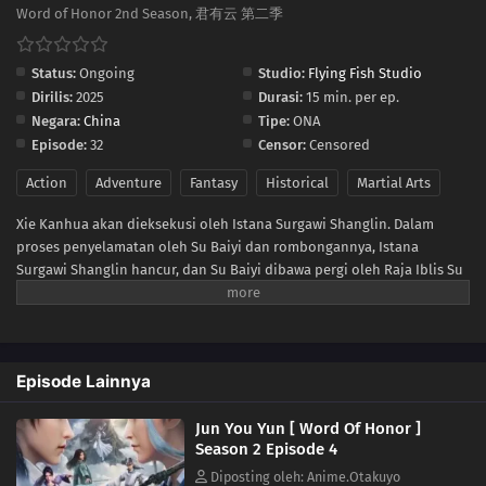
19
Episode 19
Word of Honor 2nd Season, 君有云 第二季
18
Episode 18
Status:
Ongoing
Studio:
Flying Fish Studio
Dirilis:
2025
Durasi:
15 min. per ep.
17
Episode 17
Negara:
China
Tipe:
ONA
Episode:
32
Censor:
Censored
16
Episode 16
Action
Adventure
Fantasy
Historical
Martial Arts
15
Episode 15
Xie Kanhua akan dieksekusi oleh Istana Surgawi Shanglin. Dalam
proses penyelamatan oleh Su Baiyi dan rombongannya, Istana
14
Episode 14
Surgawi Shanglin hancur, dan Su Baiyi dibawa pergi oleh Raja Iblis Su
Jian, yang telah mengurung diri di Penjara You selama dua puluh
13
Episode 13
tahun. Pertemuan para pahlawan di Kota Xuanwei kembali digelar. Bai
Jile, dengan topeng “Kesedihan Langit dan Bumi”, memancing ahli
12
Episode 12
bela diri nomor dua dunia, Pejabat Dewa Xue, untuk datang, dan
Episode Lainnya
kekacauan besar pun terjadi di dunia persilatan. Untuk
menyelamatkan Nangong Xi’er yang terluka, Su Baiyi pergi ke Kunlun
11
Episode 11
Jun You Yun [ Word Of Honor ]
Utara bersama Su Jian untuk menemui leluhur tua keluarga Su, Su
Season 2 Episode 4
Suomo. Sementara itu, Xie Yuling dan Feng Zuojun pergi ke Gunung
10
Episode 10
Qingcheng dan Kota Iblis untuk belajar ilmu bela diri. Di tengah arus
Diposting oleh: Anime.Otakuyo