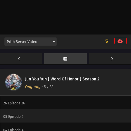
32
Episode 32
31
Episode 31
30
Episode 30
29
Episode 29
28
Episode 28
Jun You Yun [ Word Of Honor ] Season 2
Ongoing
-
5
/ 32
27
Episode 27
26
Episode 26
05
Episode 5
04
Episode 4