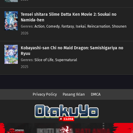
Tensei shitara Slime Datta Ken Movie 2: Soukai no
Namida-hen
Genres
:
Action
,
Comedy
,
Fantasy
,
Isekai
,
Reincarnation
,
Shounen
2026
Kobayashi-san Chi no Maid Dragon: Samishigariya no
Ryuu
Genres
:
Slice of Life
,
Supernatural
2025
Privacy Policy
Pasang Iklan
DMCA
Copyright © 2026 Anime.Otakuyo. All Rights Reserved
Disclaimer: This site
Anime.Otakuyo
does not store any files on its server.