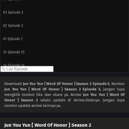
03
Episode 3
02
Episode 2
01
Episode 1
25
Episode 25
24
Episode 24
23
Episode 23
Download
Jun You Yun [ Word Of Honor ] Season 2 Episode 5
, Nonton
Jun You Yun [ Word Of Honor ] Season 2 Episode 5
, jangan lupa
22
Episode 22
mengklik tombol like dan share ya. Anime
Jun You Yun [ Word Of
Honor ] Season 2
selalu update di Anime.Otakuyo. Jangan lupa
21
Episode 21
nonton update anime lainnya ya.
20
Episode 20
Jun You Yun [ Word Of Honor ] Season 2