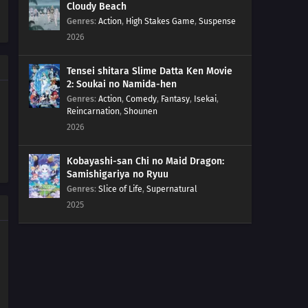
Cloudy Beach
15
Episode 15
Genres
:
Action
,
High Stakes Game
,
Suspense
2026
14
Episode 14
Tensei shitara Slime Datta Ken Movie
13
Episode 13
2: Soukai no Namida-hen
Genres
:
Action
,
Comedy
,
Fantasy
,
Isekai
,
Reincarnation
,
Shounen
12
Episode 12
2026
11
Episode 11
Kobayashi-san Chi no Maid Dragon:
Samishigariya no Ryuu
10
Episode 10
Genres
:
Slice of Life
,
Supernatural
2025
09
Episode 9
08
Episode 8
07
Episode 7
06
Episode 6