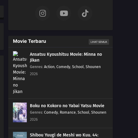
25
Episode 25
24
Episode 24
23
Episode 23
Movie Terbaru
LIHAT SEMUA
22
Episode 22
Ansatsu Kyoushitsu Movie: Minna no
Jikan
21
Episode 21
Genres
:
Action
,
Comedy
,
School
,
Shounen
2026
20
Episode 20
19
Episode 19
18
Episode 18
Boku no Kokoro no Yabai Yatsu Movie
Genres
:
Comedy
,
Romance
,
School
,
Shounen
17
Episode 17
2026
16
Episode 16
Shibou Yuugi de Meshi wo Kuu. 44: