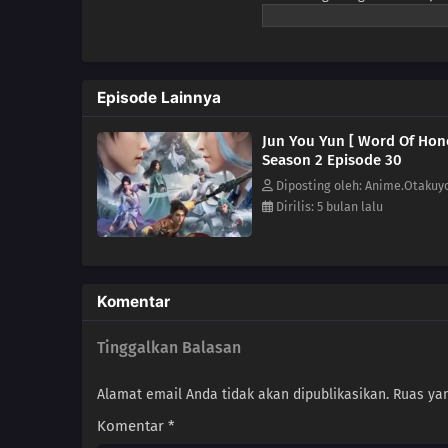
kembali digelar. Bai Jile, den
dua dunia, Pejabat Dewa Xue, u
menyelamatkan Nangong Xi’er ya
menemui leluhur tua keluarga 
Episode Lainnya
Qingcheng dan Kota Iblis untuk
Yingzhou muncul kembali, dan 
Jun You Yun [ Word Of Hon
“Yang patuh akan jaya, yang m
Season 2 Episode 30
Diposting oleh: Anime.Otakuy
Dirilis: 5 bulan lalu
Komentar
Tinggalkan Balasan
Alamat email Anda tidak akan dipublikasikan.
Ruas yan
Komentar
*