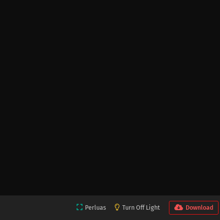
Perluas
Turn Off Light
Download