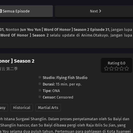
Semua Episode
Next
 31
, Nonton
Jun You Yun [ Word Of Honor ] Season 2 Episode 31
, jangan lupa
 Word Of Honor ] Season 2
selalu update di Anime.Otakuyo. Jangan lupa
onor ] Season 2
Rating 0.0
, 君有云 第二季
Studio:
Flying Fish Studio
Durasi:
15 min. per ep.
Tipe:
ONA
Censor:
Censored
asy
Historical
Martial Arts
eh Istana Surgawi Shanglin. Dalam proses penyelamatan oleh Su Baiyi dan
hanglin hancur, dan Su Baiyi dibawa pergi oleh Raja Iblis Su Jian, yang
ra You selama dua puluh tahun. Pertemuan para pahlawan di Kota Xuanwei