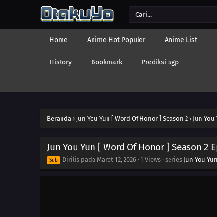
Home
Anime Hot Populer
Anime List
History
Bookmark
Prediksi sgp
Beranda
›
Jun You Yun [ Word Of Honor ] Season 2
›
Jun You 
Jun You Yun [ Word Of Honor ] Season 2 E
Dirilis pada
Maret 12, 2026
·
1 Views
· series
Jun You Yun
Sub