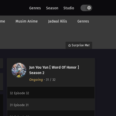
Genres
Season
Studio
ime
Musim Anime
Jadwal Rilis
Genres
Surprise Me!
Jun You Yun [ Word Of Honor ]
Season 2
Ongoing
-
31
/ 32
32
Episode 32
31
Episode 31