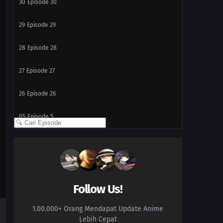
30
Episode 30
29
Episode 29
28
Episode 28
27
Episode 27
26
Episode 26
05
Episode 5
04
Episode 4
03
Episode 3
02
Episode 2
Follow Us!
1.00.000+ Orang Mendapat Update Anime
01
Episode 1
Lebih Cepat