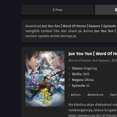
Prev
Download
Jun You Yun [ Word Of Honor ] Season 2 Episode
mengklik tombol like dan share ya. Anime
Jun You Yun [
nonton update anime lainnya ya.
Jun You Yun [ Word Of H
Word of Honor 2nd Season
Status:
Ongoing
Dirilis:
2025
Negara:
China
Episode:
32
Action
Adventure
Fant
Xie Kanhua akan dieksekusi ol
rombongannya, Istana Surgawi S
telah mengurung diri di Penja