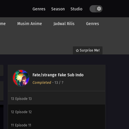
Genres
Season
Studio
ime
Musim Anime
Jadwal Rilis
Genres
Surprise Me!
Fate/strange Fake Sub Indo
Completed
-
13
/ ?
13
Episode 13
12
Episode 12
11
Episode 11