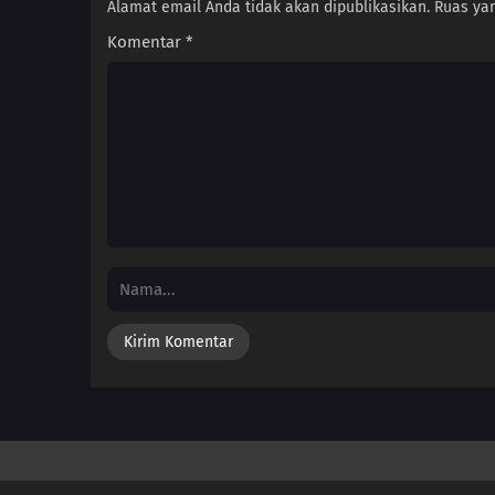
Alamat email Anda tidak akan dipublikasikan.
Ruas yan
Komentar
*