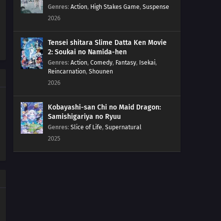
Genres
:
Action
,
High Stakes Game
,
Suspense
2026
Tensei shitara Slime Datta Ken Movie
2: Soukai no Namida-hen
Genres
:
Action
,
Comedy
,
Fantasy
,
Isekai
,
Reincarnation
,
Shounen
2026
Kobayashi-san Chi no Maid Dragon:
Samishigariya no Ryuu
Genres
:
Slice of Life
,
Supernatural
2025