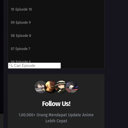
10
Episode 10
09
Episode 9
08
Episode 8
07
Episode 7
06
Episode 6
05
Episode 5
04
Episode 4
03
Episode 3
Follow Us!
1.00.000+ Orang Mendapat Update Anime
02
Episode 2
Lebih Cepat
01
Episode 1