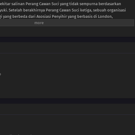
sekitar salinan Perang Cawan Suci yang tidak sempurna berdasarkan
yuki. Setelah berakhirnya Perang Cawan Suci ketiga, sebuah organisasi
i yang berbeda dari Asosiasi Penyihir yang berbasis di London,
Cawan Suci Fuyuki untuk merencanakan ritual mereka sendiri. Tujuh
 menggunakan kota Snowfield sebagai Tanah Suci untuk Perang Cawan
reka tidak dapat berhasil meniru setiap aspek ritual tersebut, sehingga
n yang telah kehilangan kelas Saber dan memungkinkan pemanggilan
efinisi “pahlawan.”Rohngall dan muridnya, Faldeus, telah dikirim oleh
idiki kota dan keadaan perang. Faldeus, mata-mata organisasi AS, telah
angannya, meskipun mengetahui bahwa Rohngall adalah boneka. Dia
n Suci mereka telah dikembangkan dan menjadi kenyataan,
ara Jam, dan bahwa dia ingin “mengiklankan” proyek tersebut kepada
o