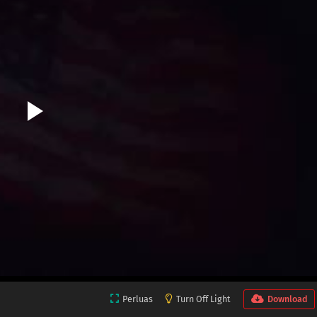
Perluas
Turn Off Light
Download