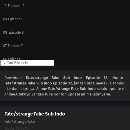
10
Episode 10
09
Episode 9
08
Episode 8
07
Episode 7
06
Episode 6
05
Episode 5
Download
Fate/strange Fake Sub Indo Episode 12
, Nonton
Fate/strange Fake Sub Indo Episode 12
, jangan lupa mengklik tombol
04
Episode 4
like dan share ya. Anime
Fate/strange Fake Sub Indo
selalu update di
Anime.Otakuyo. Jangan lupa nonton update anime lainnya ya.
03
Episode 3
02
Episode 2
Fate/strange Fake Sub Indo
Fate/strange Fake
01
Episode 1