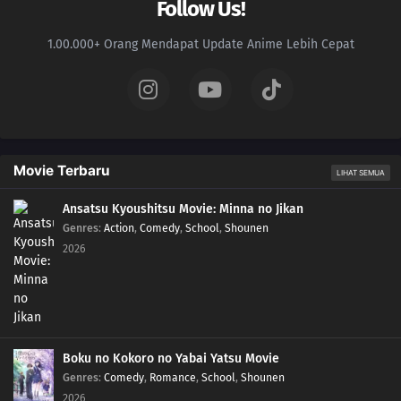
Follow Us!
1.00.000+ Orang Mendapat Update Anime Lebih Cepat
Movie Terbaru
LIHAT SEMUA
Ansatsu Kyoushitsu Movie: Minna no Jikan
Genres
:
Action
,
Comedy
,
School
,
Shounen
2026
Boku no Kokoro no Yabai Yatsu Movie
Genres
:
Comedy
,
Romance
,
School
,
Shounen
2026