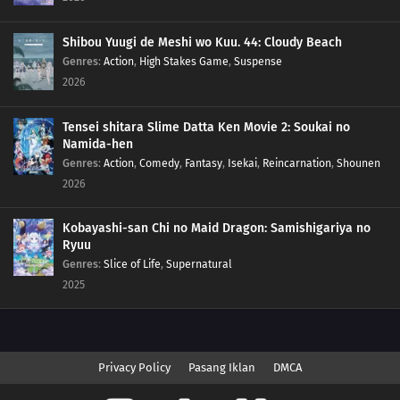
Shibou Yuugi de Meshi wo Kuu. 44: Cloudy Beach
Genres
:
Action
,
High Stakes Game
,
Suspense
2026
Tensei shitara Slime Datta Ken Movie 2: Soukai no
Namida-hen
Genres
:
Action
,
Comedy
,
Fantasy
,
Isekai
,
Reincarnation
,
Shounen
2026
Kobayashi-san Chi no Maid Dragon: Samishigariya no
Ryuu
Genres
:
Slice of Life
,
Supernatural
2025
Privacy Policy
Pasang Iklan
DMCA