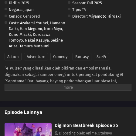
Dirilis:
2025
Season:
Fall 2025
Negara:
Japan
Tipe:
TV
13
Episode 13
Censor:
Censored
Director:
Miyamoto Hiroaki
Casts:
Azakami Youhei
,
Hamano
12
Episode 12
Daiki
,
Han Megumi
,
Irino Miyu
,
Kuno Misaki
,
Kurosawa
11
Episode 11
Tomoyo
,
Nakai Kazuya
,
Sekine
Arisa
,
Tamura Mutsumi
10
Episode 10
Action
Adventure
Comedy
Fantasy
Sci-Fi
09
“e-Pulse,” yang dihasilkan oleh pikiran dan emosi manusia,
Episode 9
digunakan sebagai sumber energi untuk perangkat pendukung AI
“Sapotama.” Dari bayang-bayang perkembangan luar biasa ini,
08
Episode 8
monster-monster mengerikan muncul. Digimon adalah makhluk
hidup yang berevolusi dengan mengonsumsi e-Pulse.Tomoro Tenma
07
Episode 7
terhanyut dalam pengalaman luar biasa setelah bertemu Gekkomon,
yang tiba-tiba muncul dari Sapotama-nya. Saat tinggal bersama Kyo
06
Episode 6
Episode Lainnya
Sawashiro dan anggota tim pemburu hadiah “Golden Dawn” lainnya,
Tomoro memperbarui tekadnya. Masa depan baru apa yang akan
05
Episode 5
Digimon Beatbreak Episode 25
dibentuk oleh manusia dan Digimon?
Diposting oleh: Anime.Otakuyo