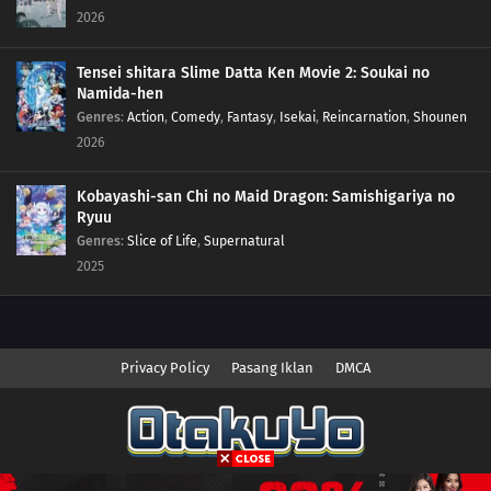
2026
Tensei shitara Slime Datta Ken Movie 2: Soukai no
Namida-hen
Genres
:
Action
,
Comedy
,
Fantasy
,
Isekai
,
Reincarnation
,
Shounen
2026
Kobayashi-san Chi no Maid Dragon: Samishigariya no
Ryuu
Genres
:
Slice of Life
,
Supernatural
2025
Privacy Policy
Pasang Iklan
DMCA
Copyright © 2026 Anime.Otakuyo. All Rights Reserved