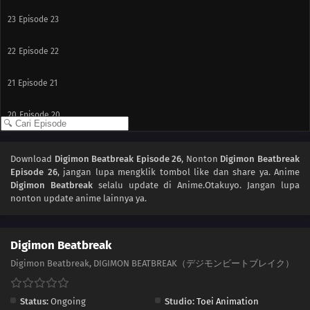
23
Episode 23
22
Episode 22
21
Episode 21
20
Episode 20
19
Episode 19
Download
Digimon Beatbreak Episode 26
, Nonton
Digimon Beatbreak
Episode 26
, jangan lupa mengklik tombol like dan share ya. Anime
18
Episode 18
Digimon Beatbreak
selalu update di Anime.Otakuyo. Jangan lupa
nonton update anime lainnya ya.
17
Episode 17
16
Episode 16
Digimon Beatbreak
Digimon Beatbreak, DIGIMON BEATBREAK（デジモンビートブレイク）
15
Episode 15
Status:
Ongoing
Studio:
Toei Animation
14
Episode 14