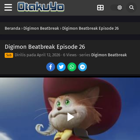
39
Episode 39
39
Episode 39
Beranda
›
Digimon Beatbreak
›
Digimon Beatbreak Episode 26
39
Episode 39
38
Episode 38
Digimon Beatbreak Episode 26
Dirilis pada
April 12, 2026
·
6 Views
· series
Digimon Beatbreak
Sub
38
Episode 38
37
Kind Magic
37
Episode 37
36
Episode 36
35
Episode 35
34
Episode 34