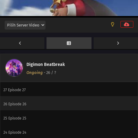
33
Episode 33
32
Episode 32
31
Episode 31
30
Episode 30
29
Episode 29
Digimon Beatbreak
Ongoing
-
26
/ ?
28
Episode 28
27
Episode 27
26
Episode 26
25
Episode 25
24
Episode 24