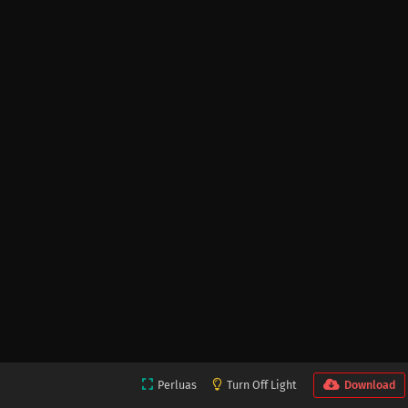
Perluas
Turn Off Light
Download