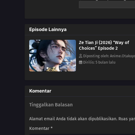
\Nselembar surat pertunangan
\Ntingkat tertinggi, agar ia 
\Nprasasti suci demi mencari 
\Njustru menyeretnya ke dalam
Episode Lainnya
\NYourong. \NNamun, krisis ya
diam-diam \Ndengan maksud m
Ze Tian Ji (2026) “Way of
Chen \NChangsheng mulai men
Choices” Episode 2
\Nmemenangkan Ujian Agung, se
\Nhanya memahami rahasia tekn
Diposting oleh: Anime.Otakuy
\Ndengan sebuah konspirasi be
Dirilis: 5 bulan lalu
Xu Yourong, Luoluo, Tang Sans
dalam taman itu, mereka terli
pada akhirnya mewarisi waris
besar adalah Pangeran Zhaomin
Komentar
pusaran konflik yang sangat \
Tinggalkan Balasan
Alamat email Anda tidak akan dipublikasikan.
Ruas yan
Komentar
*