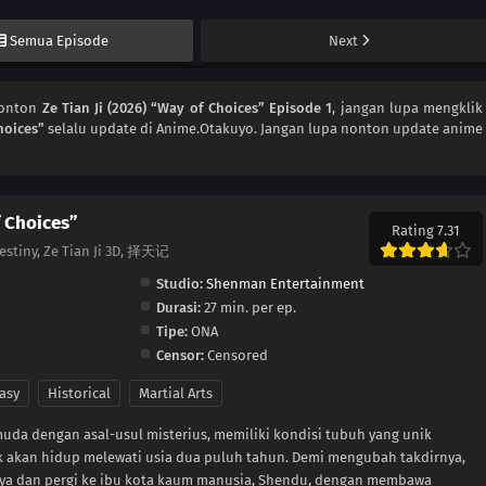
Semua Episode
Next
Nonton
Ze Tian Ji (2026) “Way of Choices” Episode 1
, jangan lupa mengklik
hoices”
selalu update di Anime.Otakuyo. Jangan lupa nonton update anime
f Choices”
Rating 7.31
Destiny, Ze Tian Ji 3D, 择天记
Studio:
Shenman Entertainment
Durasi:
27 min. per ep.
Tipe:
ONA
Censor:
Censored
asy
Historical
Martial Arts
da dengan asal-usul misterius, memiliki kondisi tubuh yang unik
k akan hidup melewati usia dua puluh tahun. Demi mengubah takdirnya,
nya dan pergi ke ibu kota kaum manusia, Shendu, dengan membawa