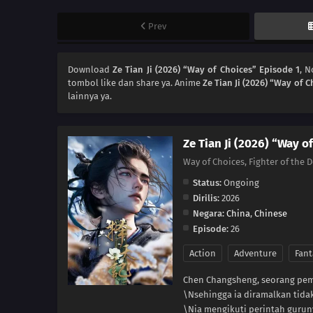
Prev
Download
Ze Tian Ji (2026) “Way of Choices” Episode 1
, 
tombol like dan share ya. Anime
Ze Tian Ji (2026) “Way of C
lainnya ya.
Ze Tian Ji (2026) “Way o
Way of Choices, Fighter of the 
Status:
Ongoing
Dirilis:
2026
Negara:
China
,
Chinese
Episode:
26
Action
Adventure
Fant
Chen Changsheng, seorang pemu
\Nsehingga ia diramalkan tida
\Nia mengikuti perintah guru