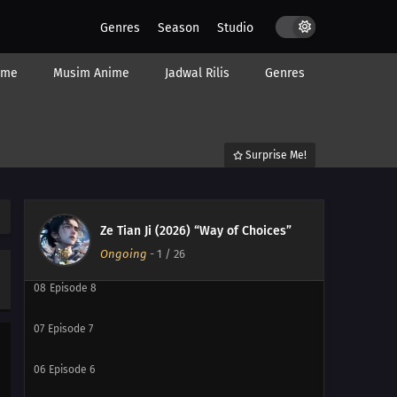
Genres
Season
Studio
ime
Musim Anime
Jadwal Rilis
Genres
Surprise Me!
Ze Tian Ji (2026) “Way of Choices”
09
Episode 9
Ongoing
-
1
/ 26
08
Episode 8
07
Episode 7
06
Episode 6