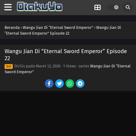
40
Episode 40
39
Episode 39
Beranda
›
Wangu Jian Di “Eternal Sword Emperor”
›
Wangu Jian Di
“Eternal Sword Emperor” Episode 22
38
Episode 38
37
Episode 37
Wangu Jian Di “Eternal Sword Emperor” Episode
22
36
Episode 36
Dirilis pada
Maret 12, 2026
·
1 Views
· series
Wangu Jian Di “Eternal
Sub
Sword Emperor”
35
Episode 35
34
Episode 34
33
Episode 33
32
Episode 32
31
Episode 31