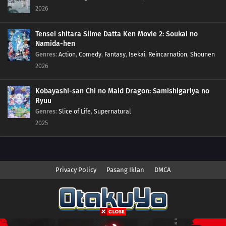
2026
Tensei shitara Slime Datta Ken Movie 2: Soukai no
Namida-hen
Genres
:
Action
,
Comedy
,
Fantasy
,
Isekai
,
Reincarnation
,
Shounen
2026
Kobayashi-san Chi no Maid Dragon: Samishigariya no
Ryuu
Genres
:
Slice of Life
,
Supernatural
2025
Privacy Policy
Pasang Iklan
DMCA
Copyright © 2026 Anime.Otakuyo. All Rights Reserved