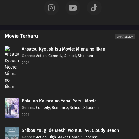
Movie Terbaru
LIHAT SEMUA
Ansatsu Kyoushitsu Movie: Minna no Jikan
Genres
:
Action
,
Comedy
,
School
,
Shounen
2026
Boku no Kokoro no Yabai Yatsu Movie
Genres
:
Comedy
,
Romance
,
School
,
Shounen
2026
Shibou Yuugi de Meshi wo Kuu. 44: Cloudy Beach
Genres
:
Action
,
High Stakes Game
,
Suspense