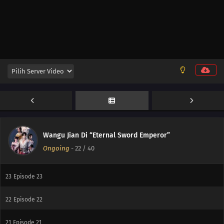
30
Episode 30
29
Episode 29
28
Episode 28
27
Episode 27
26
Episode 26
25
Episode 25
Wangu Jian Di “Eternal Sword Emperor”
Ongoing
-
22
/ 40
24
Episode 24
23
Episode 23
22
Episode 22
21
Episode 21