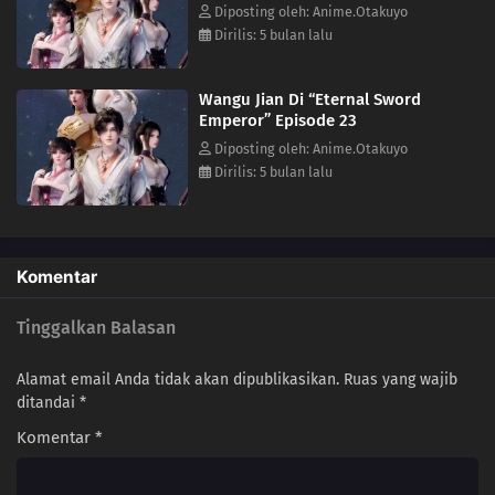
melindungi istrinya dan keluarga Tang, Jiang Yun melawan dengan
Diposting oleh: Anime.Otakuyo
01
Episode 1
sengit, pada akhirnya membongkar Ling Shaofeng dan pasukannya
Dirilis: 5 bulan lalu
dan mengungkap rencana roh Roh untuk merebut benua yang
terlupakan ilahi dan memusnahkan kemanusiaan. Demi kemanusiaan,
Wangu Jian Di “Eternal Sword
Jiang Yun terpaksa sementara mengesampingkan kebenciannya dan
Emperor” Episode 23
bergabung dengan teman -temannya untuk melawan serangan roh
roh, yang pada akhirnya menyelamatkan benua yang terlupakan ilahi
Diposting oleh: Anime.Otakuyo
dan melindungi kemanusiaan.(Sumber: Bilibili, Google
Dirilis: 5 bulan lalu
diterjemahkan)
Komentar
Tinggalkan Balasan
Alamat email Anda tidak akan dipublikasikan.
Ruas yang wajib
ditandai
*
Komentar
*