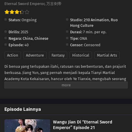
11
Episode 11
Eternal Sword Emperor, 万古剑帝
10
Episode 10
Status:
Ongoing
Studio:
2:10 Animation
,
Ruo
Hong Culture
09
Episode 9
Dirilis:
2025
Durasi:
7 min. per ep.
Negara:
China
,
Chinese
Tipe:
ONA
08
Episode 8
Episode:
40
Censor:
Censored
Action
Adventure
Fantasy
Historical
Martial Arts
07
Episode 7
Di benua yang terlupakan ilahi, ratusan ras berbenturan, dan prajurit
06
Episode 6
berkuasa. Jiang Yun, yang pernah menjadi kepala Tianyi Martial
Academy Kota Kekaisaran, hancur oleh Ye Tianxie, mengubah seorang
05
Episode 5
jenius menjadi sosok yang menyedihkan. Menentang Nasib, dia tiba -
tiba membangkitkan tulang pedangnya. Dengan bantuan Jian
Miaochan, Master of the Sword Path, ia membangkitkan vena pedang
04
Episode 4
abadi, menjadi satu -satunya pedang transenden di ranah
Episode Lainnya
fana.Awalnya berniat mendedikasikan dirinya untuk pelatihannya dan
03
Episode 3
dengan cepat membunuh musuh -musuhnya, Jiang Yun menjadi
Wangu Jian Di “Eternal Sword
sasaran kekasih masa kecil istrinya, Ling Shaofeng. Ling Shaofeng
02
Episode 2
Emperor” Episode 21
mengumpulkan pasukan melawan Jiang Yun. Bertekad untuk