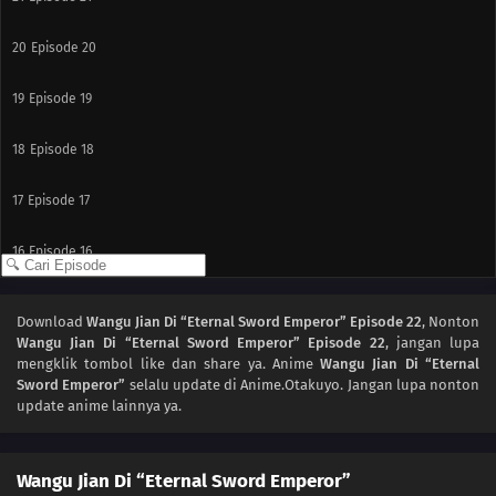
20
Episode 20
19
Episode 19
18
Episode 18
17
Episode 17
16
Episode 16
15
Episode 15
Download
Wangu Jian Di “Eternal Sword Emperor” Episode 22
, Nonton
Wangu Jian Di “Eternal Sword Emperor” Episode 22
, jangan lupa
14
Episode 14
mengklik tombol like dan share ya. Anime
Wangu Jian Di “Eternal
Sword Emperor”
selalu update di Anime.Otakuyo. Jangan lupa nonton
13
Episode 13
update anime lainnya ya.
12
Episode 12
Wangu Jian Di “Eternal Sword Emperor”