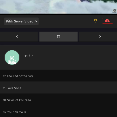
-
11
/ ?
13
The Sky Where You Are
12
The End of the Sky
11
Love Song
10
Skies of Courage
09
Your Name Is