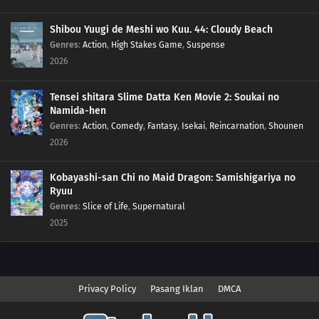
Shibou Yuugi de Meshi wo Kuu. 44: Cloudy Beach
Genres
:
Action
,
High Stakes Game
,
Suspense
2026
Tensei shitara Slime Datta Ken Movie 2: Soukai no
Namida-hen
Genres
:
Action
,
Comedy
,
Fantasy
,
Isekai
,
Reincarnation
,
Shounen
2026
Kobayashi-san Chi no Maid Dragon: Samishigariya no
Ryuu
Genres
:
Slice of Life
,
Supernatural
2025
Privacy Policy
Pasang Iklan
DMCA