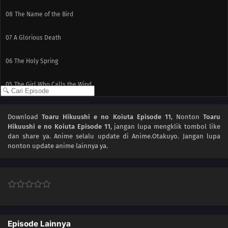
08
The Name of the Bird
07
A Glorious Death
06
The Holy Spring
05
The Girl Who Calls the Wind
04
Sea of Stars
Download
Toaru Hikuushi e no Koiuta Episode 11
, Nonton
Toaru
Hikuushi e no Koiuta Episode 11
, jangan lupa mengklik tombol like
03
The Wind Revolution
dan share ya. Anime
selalu update di Anime.Otakuyo. Jangan lupa
nonton update anime lainnya ya.
02
Cadoques High, Aerial Division
01
Island of New Journeys
Episode Lainnya