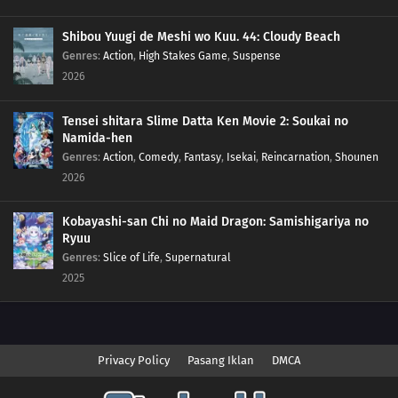
Shibou Yuugi de Meshi wo Kuu. 44: Cloudy Beach
Genres
:
Action
,
High Stakes Game
,
Suspense
2026
Tensei shitara Slime Datta Ken Movie 2: Soukai no
Namida-hen
Genres
:
Action
,
Comedy
,
Fantasy
,
Isekai
,
Reincarnation
,
Shounen
2026
Kobayashi-san Chi no Maid Dragon: Samishigariya no
Ryuu
Genres
:
Slice of Life
,
Supernatural
2025
Privacy Policy
Pasang Iklan
DMCA