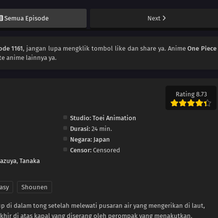
Semua Episode
Next
ode 1161
, jangan lupa mengklik tombol like dan share ya. Anime
One Piece
e anime lainnya ya.
Rating 8.73
Studio:
Toei Animation
Durasi:
24 min.
Negara:
Japan
Censor:
Censored
Kazuya
,
Tanaka
asy
Shounen
up di dalam tong setelah melewati pusaran air yang mengerikan di laut,
akhir di atas kapal yang diserang oleh perompak yang menakutkan.