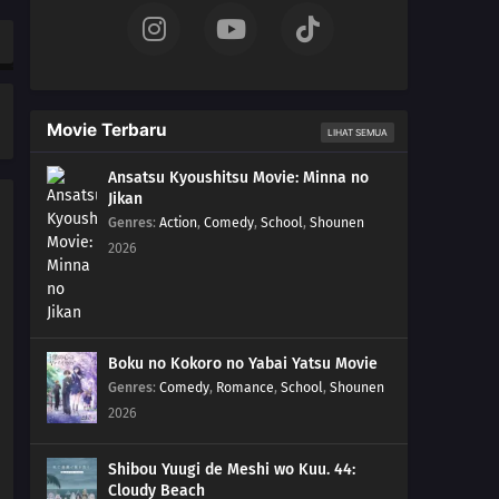
1149
Episode 1149
1148
Episode 1148
Movie Terbaru
LIHAT SEMUA
1147
Episode 1147
Ansatsu Kyoushitsu Movie: Minna no
Jikan
1146
Episode 1146
Genres
:
Action
,
Comedy
,
School
,
Shounen
2026
1145
Episode 1145
1144
Episode 1144
1143
Episode 1143
Boku no Kokoro no Yabai Yatsu Movie
Genres
:
Comedy
,
Romance
,
School
,
Shounen
1142
Episode 1142
2026
1141
Reliable Reinforcements! Dorry and Brogy Arrive!
Shibou Yuugi de Meshi wo Kuu. 44:
Cloudy Beach