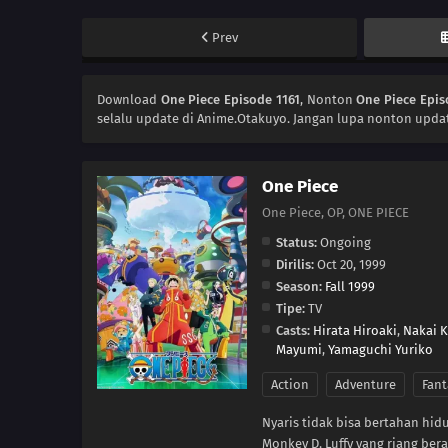
Prev
Download
One Piece Episode 1161
, Nonton
One Piece Epis
selalu update di Anime.Otakuyo. Jangan lupa nonton updat
One Piece
One Piece, OP, ONE PIECE
Status:
Ongoing
Dirilis:
Oct 20, 1999
Season:
Fall 1999
Tipe:
TV
Casts:
Hirata Hiroaki
,
Nakai 
Mayumi
,
Yamaguchi Yuriko
Action
Adventure
Fant
Nyaris tidak bisa bertahan hid
Monkey D. Luffy yang riang ber