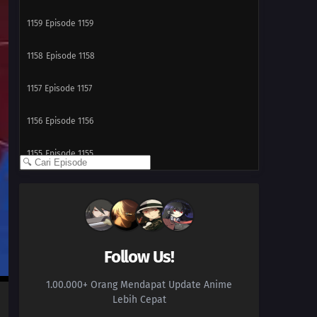
1159
Episode 1159
1158
Episode 1158
1157
Episode 1157
1156
Episode 1156
1155
Episode 1155
1154
Episode 1154
1153
Episode 1153
1152
Episode 1152
Follow Us!
1.00.000+ Orang Mendapat Update Anime
1151
Episode 1151
Lebih Cepat
1150
Episode 1150