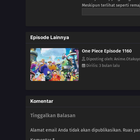
Meskipun terlihat seperti remaj
pertempuran, Luffy adalah seo
didambakan dan gelar Raja Baja
mengguncang dunia sebelum k
menantang semua orang untuk m
Episode Lainnya
lautan berbahaya untuk menda
Luffy tidak memiliki kru dan 
One Piece Episode 1160
semangat yang tak terpatahka
menjadi inspirasi bagi banyak
Diposting oleh: Anime.Otakuy
wajahnya, Luffy mengumpulkan
Dirilis: 3 bulan lalu
ambisiusnya, bersama-sama me
mereka.
Komentar
Tinggalkan Balasan
Alamat email Anda tidak akan dipublikasikan.
Ruas yan