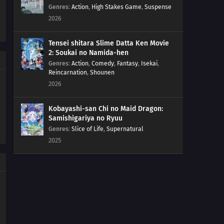
1140
An Admired Hero: The Warrior of Liberation Who
Genres
:
Action
,
High Stakes Game
,
Suspense
Saves Bonney
2026
1139
Destroy Egghead: The Buster Call is Invoked
Tensei shitara Slime Datta Ken Movie
2: Soukai no Namida-hen
1138
Thank You, Dad: Bonney and Kuma's Warm Embrace
Genres
:
Action
,
Comedy
,
Fantasy
,
Isekai
,
Reincarnation
,
Shounen
2026
1137
I'm Sorry, Dad: Bonney's Tears and Kuma's Fist
1136
Kuma's Life
Kobayashi-san Chi no Maid Dragon:
Samishigariya no Ryuu
Genres
:
Slice of Life
,
Supernatural
1135
To the Sea Where My Father is! The Future Bonney
2025
Chooses
1134
Cruel Fate - Kuma's Decision as a Father
1133
To Save His Daughter - Kuma the Timid Pacifist
1132
A Pledge to Ginny - Kuma Becomes a Father