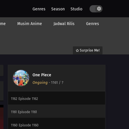
228
Episode 228
Genres
Season
Studio
1168
Episode 1168
ime
Musim Anime
Jadwal Rilis
Genres
1167
Episode 1167
1166
Episode 1166
Surprise Me!
1165
Episode 1165
1164
Episode 1164
One Piece
Ongoing
-
1161
/ ?
1163
Episode 1163
1162
Episode 1162
1161
Episode 1161
1160
Episode 1160