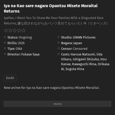
Iya na Kao sare nagara Opantsu Misete Moraitai
Returns
IyaPan, I Want You To Show Me Your Panties With a Disgusted Face
Returns, 嫌な顔されながらおパンツ見せてもらいたいR（リターンズ）
Status:
Ongoing
Studio:
UWAN Pictures
Dirilis:
2026
Negara:
Japan
Tipe:
ONA
Censor:
Censored
Director:
Fukase Saya
Casts:
Haruse Natsumi
,
Iida
Hikaru
,
Ishigami Shizuka
,
Itou
Kanae
,
Kawaguchi Rina
,
Orikasa
Ai
,
Suguta Hina
Ecchi
New anime for Iya na Kao sare nagara Opantsu Misete Moraitai.