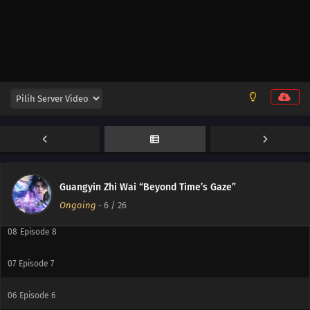
12
Episode 12
11
Episode 11
10
Episode 10
Guangyin Zhi Wai “Beyond Time’s Gaze”
09
Episode 9
Ongoing
-
6
/ 26
08
Episode 8
07
Episode 7
06
Episode 6