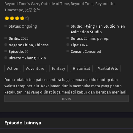
Beyond Time's Gaze, Outside of Time, Beyond Time, Beyond the
Timescape, 光阴之外
Status:
Ongoing
Studio:
Flying Fish Studio
,
Yien
Animation Studio
Dirilis:
2025
Durasi:
25 min. per ep.
Negara:
China
,
Chinese
Tipe:
ONA
Episode:
26
Censor:
Censored
Director:
Zhang Fuxin
Action
Adventure
Fantasy
Historical
Martial Arts
Dunia adalah tempat sementara bagi semua makhluk hidup dan
waktu tetap berlalu. Kekejaman dunia membuka mata yang penuh
ketakutan, hal yang dilihat juga menjadi kabur dan berubah menjadi
tempat terlarang yang abadi. Dalam kehancuran dunia, hukum karma
menyertai, hidup kembali setelah kematian.
Episode Lainnya