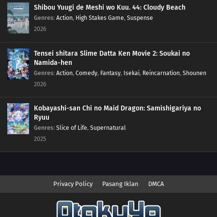
Shibou Yuugi de Meshi wo Kuu. 44: Cloudy Beach
Genres
:
Action
,
High Stakes Game
,
Suspense
2026
Tensei shitara Slime Datta Ken Movie 2: Soukai no
Namida-hen
Genres
:
Action
,
Comedy
,
Fantasy
,
Isekai
,
Reincarnation
,
Shounen
2026
Kobayashi-san Chi no Maid Dragon: Samishigariya no
Ryuu
Genres
:
Slice of Life
,
Supernatural
2025
Privacy Policy
Pasang Iklan
DMCA