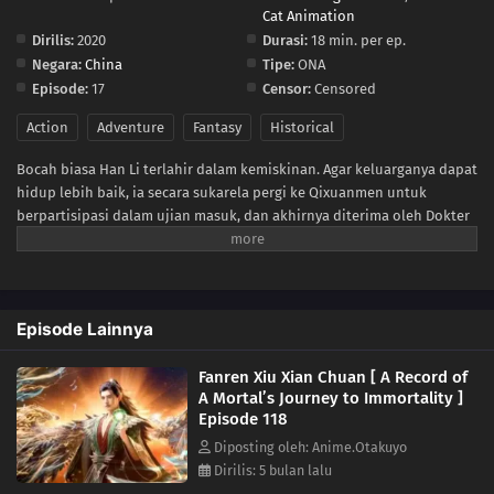
99
Episode 99
Cat Animation
Dirilis:
2020
Durasi:
18 min. per ep.
98
Episode 98
Negara:
China
Tipe:
ONA
Episode:
17
Censor:
Censored
97
Episode 97
Action
Adventure
Fantasy
Historical
96
Episode 96
Bocah biasa Han Li terlahir dalam kemiskinan. Agar keluarganya dapat
hidup lebih baik, ia secara sukarela pergi ke Qixuanmen untuk
95
berpartisipasi dalam ujian masuk, dan akhirnya diterima oleh Dokter
Episode 95
Mo. Pada awalnya, Dokter Mo dengan hati-hati mengembangkan dan
mengajarkan Han Li keahlian medisnya, yang membuat Han Li sangat
94
Episode 94
berterima kasih kepadanya, tetapi ketika muridnya Zhang Tie
menghilang, Han Li menemukan wajah asli Dokter Mo. Dokter Mo
93
Episode 93
Episode Lainnya
mencoba untuk merebut Han Li, tetapi akhirnya dibunuh oleh Han Li.
Melalui catatan bunuh diri Dokter Mo, Han Li belajar tentang dunia
92
Episode 92
Fanren Xiu Xian Chuan [ A Record of
yang sama sekali baru: keberadaan dunia keabadian. Setelah
A Mortal’s Journey to Immortality ]
membantu Qixuanmen untuk melawan musuh asing, Han Li
Episode 118
91
Episode 91
meninggalkan Qixuanmen dan pergi ke rumah Dr. Mo untuk
menemukan Nuanyang Baoyu untuk mendetoksifikasi dan membantu
Diposting oleh: Anime.Otakuyo
90
Episode 90
keluarga Mo mengalahkan musuh. Mengetahui alamat Tainan Xiaohui
Dirilis: 5 bulan lalu
melalui mulut putri Dr. Mo, Mo Caihuan, Han Li memutuskan untuk