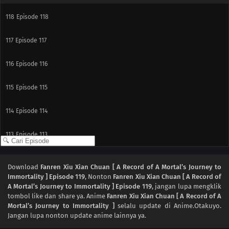
118
Episode 118
117
Episode 117
116
Episode 116
115
Episode 115
114
Episode 114
113
Episode 113
112
Episode 112
Download
Fanren Xiu Xian Chuan [ A Record of A Mortal’s Journey to
Immortality ] Episode 119
, Nonton
Fanren Xiu Xian Chuan [ A Record of
111
Episode 111
A Mortal’s Journey to Immortality ] Episode 119
, jangan lupa mengklik
tombol like dan share ya. Anime
Fanren Xiu Xian Chuan [ A Record of A
110
Episode 110
Mortal’s Journey to Immortality ]
selalu update di Anime.Otakuyo.
Jangan lupa nonton update anime lainnya ya.
109
Episode 109