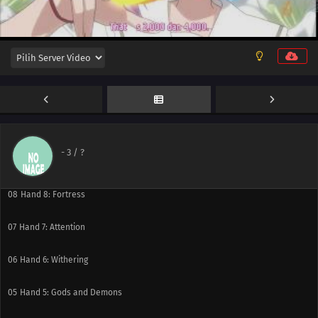
13
Hand 13: Old Friends
12
Hand 12: Truth
11
Hand 11: Threat
10
Hand 10: Friends
-
3
/ ?
09
Hand 9: Sortie
08
Hand 8: Fortress
07
Hand 7: Attention
06
Hand 6: Withering
05
Hand 5: Gods and Demons