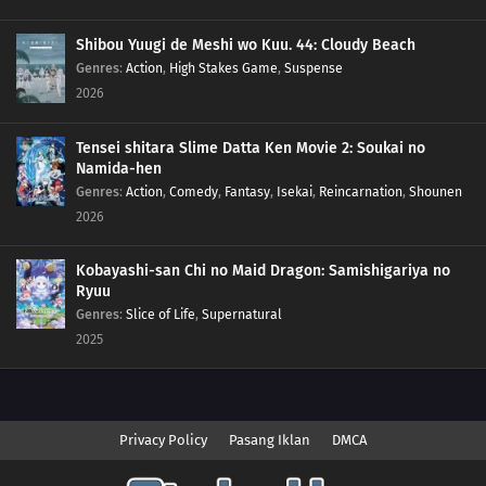
Shibou Yuugi de Meshi wo Kuu. 44: Cloudy Beach
Genres
:
Action
,
High Stakes Game
,
Suspense
2026
Tensei shitara Slime Datta Ken Movie 2: Soukai no
Namida-hen
Genres
:
Action
,
Comedy
,
Fantasy
,
Isekai
,
Reincarnation
,
Shounen
2026
Kobayashi-san Chi no Maid Dragon: Samishigariya no
Ryuu
Genres
:
Slice of Life
,
Supernatural
2025
Privacy Policy
Pasang Iklan
DMCA