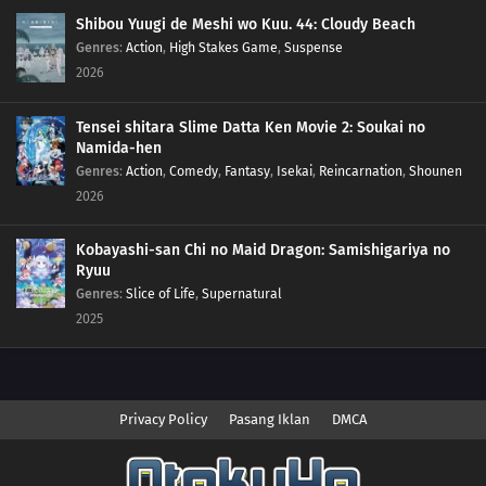
Shibou Yuugi de Meshi wo Kuu. 44: Cloudy Beach
Genres
:
Action
,
High Stakes Game
,
Suspense
2026
Tensei shitara Slime Datta Ken Movie 2: Soukai no
Namida-hen
Genres
:
Action
,
Comedy
,
Fantasy
,
Isekai
,
Reincarnation
,
Shounen
2026
Kobayashi-san Chi no Maid Dragon: Samishigariya no
Ryuu
Genres
:
Slice of Life
,
Supernatural
2025
Privacy Policy
Pasang Iklan
DMCA