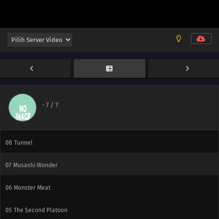
13
Nobunagun
12
Operation Stone Forest, Part 2
11
Operation Stone Forest, Part 1
10
Dogoo
-
7
/ ?
09
Sio and Kaoru
08
Tunnel
07
Musashi Wonder
06
Monster Meat
05
The Second Platoon