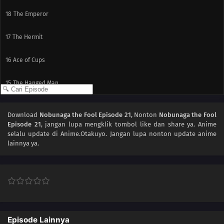
18
The Emperor
17
The Hermit
16
Ace of Cups
15
The Hanged Man
14
The Empress
Download
Nobunaga the Fool Episode 21
, Nonton
Nobunaga the Fool
Episode 21
, jangan lupa mengklik tombol like dan share ya. Anime
13
Swords
selalu update di Anime.Otakuyo. Jangan lupa nonton update anime
lainnya ya.
12
The Fool
11
Death
10
Temperance
Episode Lainnya
09
The Moon