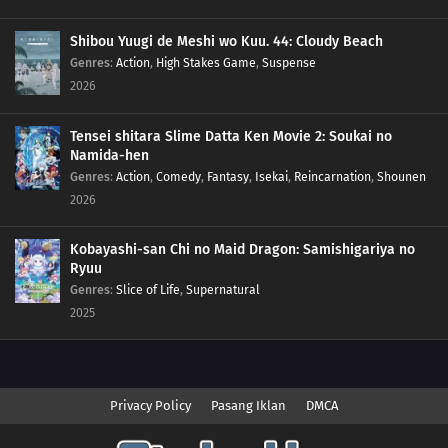
Shibou Yuugi de Meshi wo Kuu. 44: Cloudy Beach
Genres
:
Action
,
High Stakes Game
,
Suspense
2026
Tensei shitara Slime Datta Ken Movie 2: Soukai no
Namida-hen
Genres
:
Action
,
Comedy
,
Fantasy
,
Isekai
,
Reincarnation
,
Shounen
2026
Kobayashi-san Chi no Maid Dragon: Samishigariya no
Ryuu
Genres
:
Slice of Life
,
Supernatural
2025
Privacy Policy
Pasang Iklan
DMCA