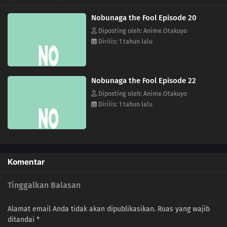
Nobunaga the Fool Episode 20
08
Wands
Diposting oleh: Anime.Otakuyo
Dirilis: 1 tahun lalu
07
The Hierophant
06
Strength
Nobunaga the Fool Episode 22
05
The Tower
Diposting oleh: Anime.Otakuyo
Dirilis: 1 tahun lalu
04
The Magician
03
The Chariot
02
The Lovers
Komentar
01
The Star
Tinggalkan Balasan
Alamat email Anda tidak akan dipublikasikan.
Ruas yang wajib
ditandai
*