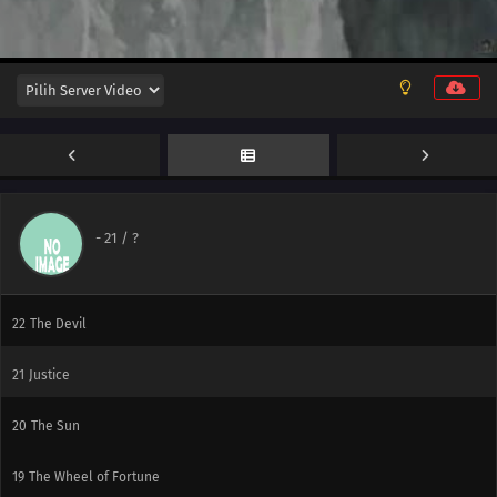
24
Judgement
-
21
/ ?
23
The World
22
The Devil
21
Justice
20
The Sun
19
The Wheel of Fortune