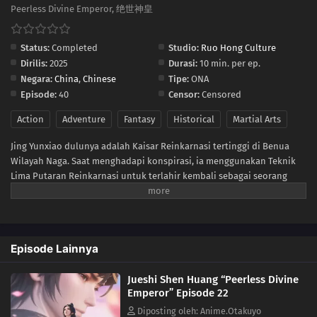
12
Episode 12
Peerless Divine Emperor, 绝世神皇
11
Episode 11
Status:
Completed
Studio:
Ruo Hong Culture
Dirilis:
2025
Durasi:
10 min. per ep.
10
Episode 10
Negara:
China
,
Chinese
Tipe:
ONA
Episode:
40
Censor:
Censored
09
Episode 9
Action
Adventure
Fantasy
Historical
Martial Arts
08
Episode 8
Jing Yunxiao dulunya adalah Kaisar Reinkarnasi tertinggi di Benua
Wilayah Naga. Saat menghadapi konspirasi, ia menggunakan Teknik
07
Episode 7
Lima Putaran Reinkarnasi untuk terlahir kembali sebagai seorang
pemuda dari keluarga Jing di Kota Hongye. Dengan ingatan
06
Episode 6
kehidupan sebelumnya, Jing Yunxiao membantu keluarga Jing
mengatasi ancaman dari Desa Naga Hitam, namun kakeknya, Jing
05
Episode 5
Yufeng, terluka parah.Dalam keputusasaan, Jing Yunxiao memikul
Episode Lainnya
tanggung jawab menyelamatkan keluarganya dan melakukan
perjalanan seorang diri ke Kota Huangshi untuk mencari obat.
04
Episode 4
Jueshi Shen Huang “Peerless Divine
Namun, musibah datang bertubi-tubi. Keluarga Jing, yang awalnya
Emperor” Episode 22
merupakan keluarga bangsawan di ibu kota Kerajaan Baizhan,
03
Episode 3
terpaksa mundur ke Kota Hongye demi menghindari pengejaran
Diposting oleh: Anime.Otakuyo