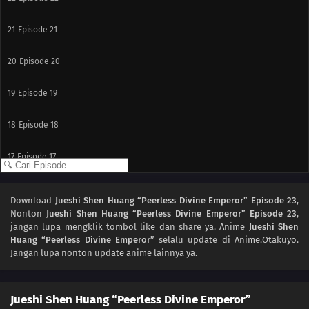
21
Episode 21
20
Episode 20
19
Episode 19
18
Episode 18
17
Episode 17
16
Episode 16
Download
Jueshi Shen Huang “Peerless Divine Emperor” Episode 23
,
Nonton
Jueshi Shen Huang “Peerless Divine Emperor” Episode 23
,
15
Episode 15
jangan lupa mengklik tombol like dan share ya. Anime
Jueshi Shen
Huang “Peerless Divine Emperor”
selalu update di Anime.Otakuyo.
14
Episode 14
Jangan lupa nonton update anime lainnya ya.
13
Episode 13
Jueshi Shen Huang “Peerless Divine Emperor”