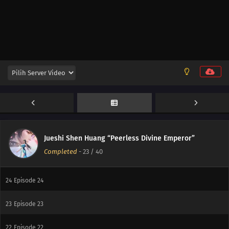
31
Episode 31
30
Episode 30
29
Episode 29
28
Episode 28
27
Episode 27
26
Episode 26
Jueshi Shen Huang “Peerless Divine Emperor”
Completed
-
23
/ 40
25
Episode 25
24
Episode 24
23
Episode 23
22
Episode 22