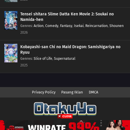
Tensei shitara Slime Datta Ken Movie 2: Soukai no
Namida-hen
Genres
:
Action
,
Comedy
,
Fantasy
,
Isekai
,
Reincarnation
,
Shounen
2026
Kobayashi-san Chi no Maid Dragon: Samishigariya no
Ryuu
Genres
:
Slice of Life
,
Supernatural
2025
Privacy Policy
Pasang Iklan
DMCA
Copyright © 2026 Anime.Otakuyo. All Rights Reserved
Disclaimer: This site
Anime.Otakuyo
does not store any files on its server.