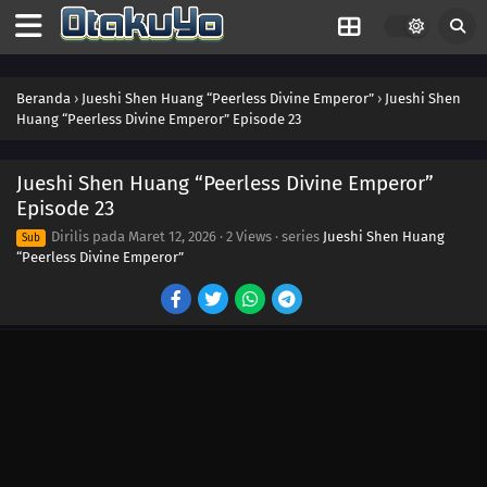
40
Episode 40
Beranda
›
Jueshi Shen Huang “Peerless Divine Emperor”
›
Jueshi Shen
Huang “Peerless Divine Emperor” Episode 23
39
Episode 39
38
Episode 38
Jueshi Shen Huang “Peerless Divine Emperor”
Episode 23
37
Episode 37
Dirilis pada
Maret 12, 2026
·
2 Views
· series
Jueshi Shen Huang
Sub
“Peerless Divine Emperor”
36
Episode 36
35
Episode 35
34
Episode 34
33
Episode 33
32
Episode 32