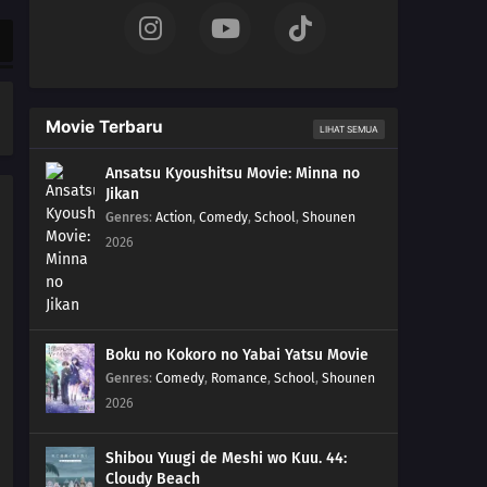
13
Episode 13
12
Episode 12
Movie Terbaru
LIHAT SEMUA
11
Episode 11
Ansatsu Kyoushitsu Movie: Minna no
Jikan
10
Episode 10
Genres
:
Action
,
Comedy
,
School
,
Shounen
2026
09
Episode 9
08
Episode 8
07
Episode 7
Boku no Kokoro no Yabai Yatsu Movie
Genres
:
Comedy
,
Romance
,
School
,
Shounen
06
Episode 6
2026
05
Episode 5
Shibou Yuugi de Meshi wo Kuu. 44:
Cloudy Beach