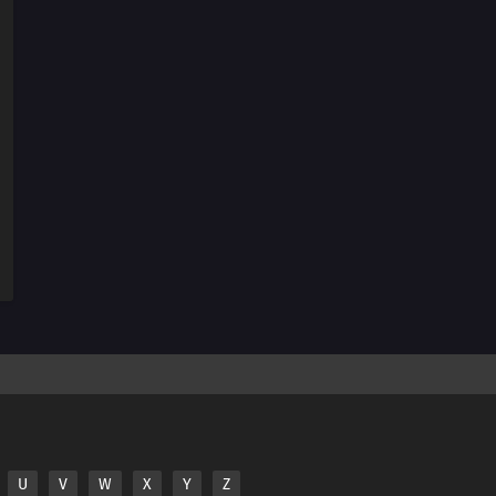
U
V
W
X
Y
Z